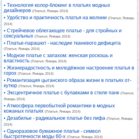
• Технология колор-блокинг в платьях модных
дизайнеров
(Платья; Январь 2014)
• Удобство и практичность платья на молнии
(Платья; Январь
2014)
• Стрейчевое облегающее платье - для стройных и
сексуальных
(Платья; Январь 2014)
• Платье-парашют - наследие тканевого дефицита
(Платья; Январь 2014)
• Модное платье с запахом: женская роскошь и
властность
(Платья; Январь 2014)
• Жизнерадостность и молодёжное настроение платья в
горох
(Платья; Январь 2014)
• Романтизация цыганского образа жизни в платьях от-
кутюр
(Платья; Январь 2014)
• Эксцентричное платье с булавками в стиле панк
(Платья;
Январь 2014)
• Атмосфера первобытной романтики в модных
кожаных платьях
(Платья; Январь 2014)
• Дезабилье - радикальное платье без лифа
(Платья; Январь
2014)
• Одноразовое бумажное платье - символ
быстротечности моды 60-х
(Платья; Январь 2014)