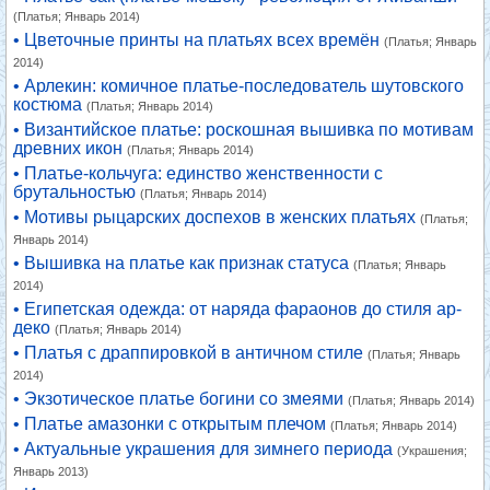
(Платья; Январь 2014)
• Цветочные принты на платьях всех времён
(Платья; Январь
2014)
• Арлекин: комичное платье-последователь шутовского
костюма
(Платья; Январь 2014)
• Византийское платье: роскошная вышивка по мотивам
древних икон
(Платья; Январь 2014)
• Платье-кольчуга: единство женственности с
брутальностью
(Платья; Январь 2014)
• Мотивы рыцарских доспехов в женских платьях
(Платья;
Январь 2014)
• Вышивка на платье как признак статуса
(Платья; Январь
2014)
• Египетская одежда: от наряда фараонов до стиля ар-
деко
(Платья; Январь 2014)
• Платья с драппировкой в античном стиле
(Платья; Январь
2014)
• Экзотическое платье богини со змеями
(Платья; Январь 2014)
• Платье амазонки с открытым плечом
(Платья; Январь 2014)
• Актуальные украшения для зимнего периода
(Украшения;
Январь 2013)