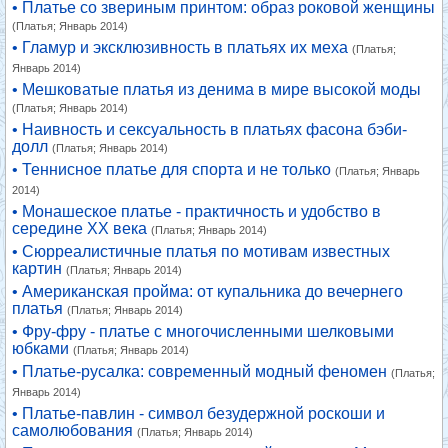
• Платье со звериным принтом: образ роковой женщины
(Платья; Январь 2014)
• Гламур и эксклюзивность в платьях их меха
(Платья;
Январь 2014)
• Мешковатые платья из денима в мире высокой моды
(Платья; Январь 2014)
• Наивность и сексуальность в платьях фасона бэби-
долл
(Платья; Январь 2014)
• Теннисное платье для спорта и не только
(Платья; Январь
2014)
• Монашеское платье - практичность и удобство в
середине XX века
(Платья; Январь 2014)
• Сюрреалистичные платья по мотивам известных
картин
(Платья; Январь 2014)
• Американская пройма: от купальника до вечернего
платья
(Платья; Январь 2014)
• Фру-фру - платье с многочисленными шелковыми
юбками
(Платья; Январь 2014)
• Платье-русалка: современный модный феномен
(Платья;
Январь 2014)
• Платье-павлин - символ безудержной роскоши и
самолюбования
(Платья; Январь 2014)