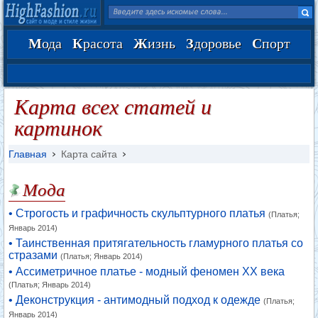
М
ода
К
расота
Ж
изнь
З
доровье
С
порт
Карта всех статей и
картинок
Главная
Карта сайта
Мода
• Строгость и графичность скульптурного платья
(Платья;
Январь 2014)
• Таинственная притягательность гламурного платья со
стразами
(Платья; Январь 2014)
• Ассиметричное платье - модный феномен XX века
(Платья; Январь 2014)
• Деконструкция - антимодный подход к одежде
(Платья;
Январь 2014)