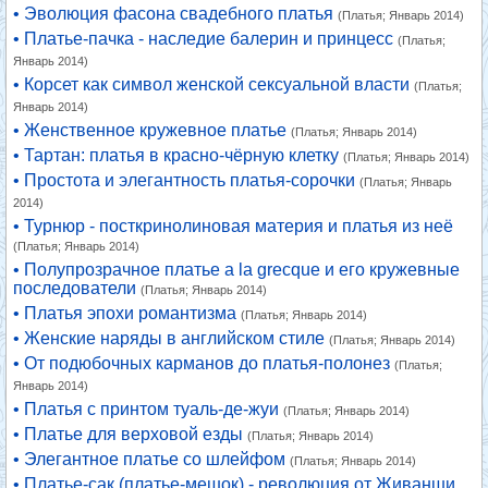
• Эволюция фасона свадебного платья
(Платья; Январь 2014)
• Платье-пачка - наследие балерин и принцесс
(Платья;
Январь 2014)
• Корсет как символ женской сексуальной власти
(Платья;
Январь 2014)
• Женственное кружевное платье
(Платья; Январь 2014)
• Тартан: платья в красно-чёрную клетку
(Платья; Январь 2014)
• Простота и элегантность платья-сорочки
(Платья; Январь
2014)
• Турнюр - посткринолиновая материя и платья из неё
(Платья; Январь 2014)
• Полупрозрачное платье a la grecque и его кружевные
последователи
(Платья; Январь 2014)
• Платья эпохи романтизма
(Платья; Январь 2014)
• Женские наряды в английском стиле
(Платья; Январь 2014)
• От подюбочных карманов до платья-полонез
(Платья;
Январь 2014)
• Платья с принтом туаль-де-жуи
(Платья; Январь 2014)
• Платье для верховой езды
(Платья; Январь 2014)
• Элегантное платье со шлейфом
(Платья; Январь 2014)
• Платье-сак (платье-мешок) - революция от Живанши