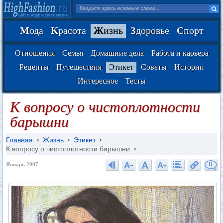
М
ода
К
расота
Ж
изнь
З
доровье
С
порт
Отношения
Семья
Домашние дела
Работа и карьера
Рецепты
Путешествия
Этикет
Советы
Истории
Интересное
Тесты
К вопросу о чистоплотности
барышни
Главная
Жизнь
Этикет
К вопросу о чистоплотности барышни
0
Январь 2007