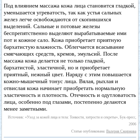
Под влиянием массажа кожа лица становится гладкой,
уменьшается угреватость, так как устья сальных
желез легче освобождаются от скопившихся
выделений. Сальные и потовые железы
беспрепятственно выделяют вырабатываемые ими
пот и кожное сало. Кожа приобретает приятную
бархатистую влажность. Облегчается всасывание
смягчающих средств, кремов, эмульсий. После
массажа кожа делается не только гладкой,
бархатистой, эластичной, но и приобретает
приятный, нежный цвет. Наряду с этим повышается
кожно-мышечный тонус лица. Вялая, рыхлая и
отвислая кожа начинает приобретать нормальную
эластичность и плотность. Отечность и одутловатость
лица, особенно под глазами, постепенно делаются
менее заметными.
Источник: «Уход за кожей лица и тела: Тонкости, хитрости и секреты», Бук-пресс,
2006
Статья опубликована:
Валерия Смирнова