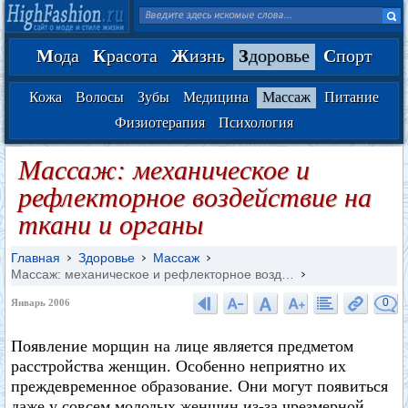
М
ода
К
расота
Ж
изнь
З
доровье
С
порт
Кожа
Волосы
Зубы
Медицина
Массаж
Питание
Физиотерапия
Психология
Массаж: механическое и
рефлекторное воздействие на
ткани и органы
Главная
Здоровье
Массаж
Массаж: механическое и рефлекторное возд…
0
Январь 2006
Появление морщин на лице является предметом
расстройства женщин. Особенно неприятно их
преждевременное образование. Они могут появиться
даже у совсем молодых женщин из-за чрезмерной