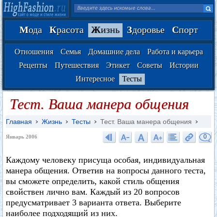
М
ода
К
расота
Ж
изнь
З
доровье
С
порт
Отношения
Семья
Домашние дела
Работа и карьера
Рецепты
Путешествия
Этикет
Советы
Истории
Интересное
Тесты
Тест. Ваша манера общения
Главная
Жизнь
Тесты
Тест. Ваша манера общения
0
Январь 2006
Каждому человеку присуща особая, индивидуальная
манера общения. Ответив на вопросы данного теста,
вы сможете определить, какой стиль общения
свойствен лично вам. Каждый из 20 вопросов
предусматривает 3 варианта ответа. Выберите
наиболее подходящий из них.