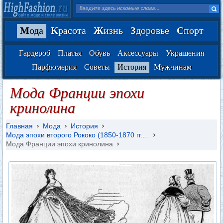
М
ода
К
расота
Ж
изнь
З
доровье
С
порт
Гардероб
Платья
Обувь
Аксессуары
Украшения
Парфюмерия
Советы
История
Мужчинам
Мода Франции эпохи
кринолина
Главная
Мода
История
Мода эпохи второго Рококо (1850-1870 гг.…
Мода Франции эпохи кринолина