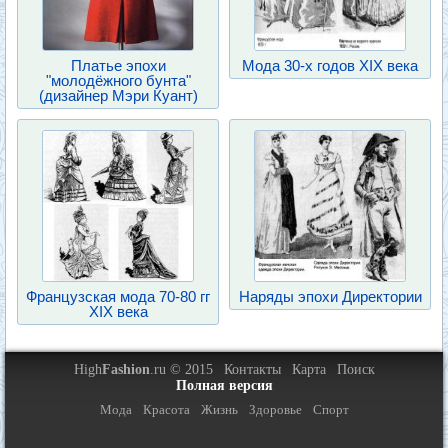
Платье эпохи
Мода 30-х годов XIX века
"молодёжного бунта"
(дизайнер Мэри Куант)
Французская мода 70-80 гг
Наряды эпохи Директории
XIX века
High
Fashion
.ru © 2015
Контакты
Карта
Поиск
Полная версия
Мода
Красота
Жизнь
Здоровье
Спорт