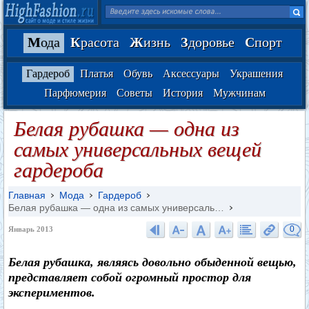
М
ода
К
расота
Ж
изнь
З
доровье
С
порт
Гардероб
Платья
Обувь
Аксессуары
Украшения
Парфюмерия
Советы
История
Мужчинам
Белая рубашка — одна из
самых универсальных вещей
гардероба
Главная
Мода
Гардероб
Белая рубашка — одна из самых универсаль…
0
Январь 2013
Белая рубашка, являясь довольно обыденной вещью,
представляет собой огромный простор для
экспериментов.