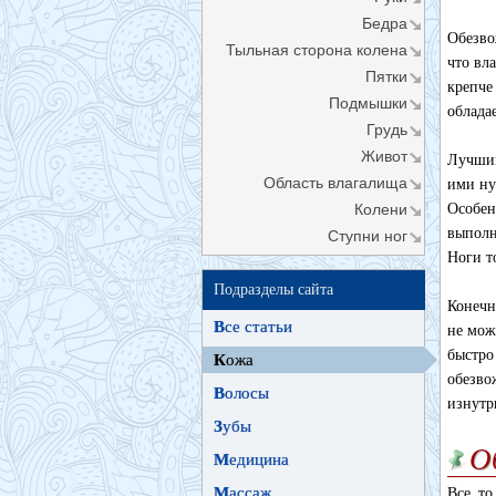
Бедра
Обезво
Тыльная сторона колена
что вл
Пятки
крепче
Подмышки
облада
Грудь
Живот
Лучший
Область влагалища
ими ну
Колени
Особен
выполн
Ступни ног
Ноги т
Подразделы сайта
Конечн
В
се статьи
не мож
быстро
К
ожа
обезво
В
олосы
изнутр
З
убы
О
М
едицина
М
ассаж
Все то