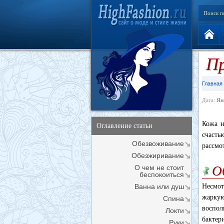
Поиск п
Пр
Главная
Дата:
Ян
Кожа н
Оглавление статьи
счасть
Обезвоживание
рассмо
Обезжиривание
О чем не стоит
О
беспокоиться
Ванна или душ
Несмот
жаркую
Спина
воспол
Локти
бактери
Руки