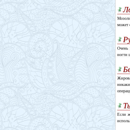
Л
Мозоли
может 
Р
Очень 
ногти 
Б
Жирова
никак
операц
Т
Если ж
исполь