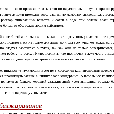
живание кожи происходит и, как это ни парадоксально звучит, при погру
ага внутри кожи проходит через защитную мембрану эпидермиса, стремяс
 раствор минеральных веществ и солей в воде, тем больше влаги те
ет большим обезвоживающим действием.
 способ избежать высыхания кожи — это применять увлажняющие крем
жно пользоваться не только для лица, но и для всех участков кожи, кото
но следует заботиться о руках, так как они не только обветриваются
яем работу по дому. Нужно помнить, что шея почти также часто откры
оже необходимо время от времени смазывать увлажняющим кремом.
о, никакой увлажняющий крем не в состоянии компенсировать потерю в
ет проникнуть дальше внешних слоев эпидермиса. А небольшое количеств
 испаряется. Однако хороший увлажняющий крем выполняет гораздо бо
живания, так же, как и кожное сало, не допуская потери влаги. Кожа 
и, если испарение уменьшается.
безжиривание
, что разрушает защитную пленку жира на поверхности кожи, увелич