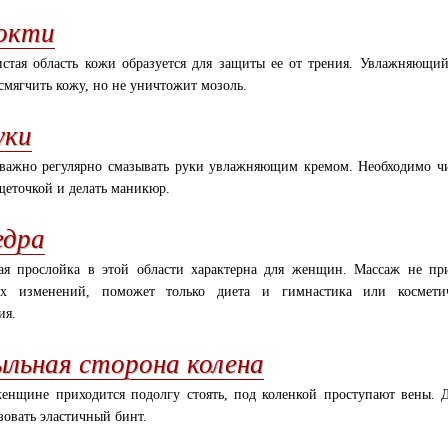
окти
стая область кожи образуется для защиты ее от трения. Увлажняющи
смягчить кожу, но не уничтожит мозоль.
уки
важно регулярно смазывать руки увлажняющим кремом. Необходимо ч
щеточкой и делать маникюр.
едра
я прослойка в этой области характерна для женщин. Массаж не пр
их изменений, поможет только диета и гимнастика или косметич
ия.
ыльная сторона колена
енщине приходится подолгу стоять, под коленкой проступают вены.
зовать эластичный бинт.