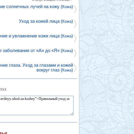
ие солнечных лучей на кожу (
)
Кожа
Уход за кожей лица (
)
Кожа
ие и увлажнение кожи лица (
)
Кожа
 заболевания от «А» до «Я» (
)
Кожа
ние глаза. Уход за глазами и кожей
вокруг глаз (
)
Кожа
ТАХ
тье