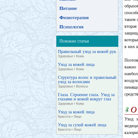
образ
П
итание
способ
Ф
изиотерапия
таким 
вторая
П
сихология
защища
которы
Похожие статьи
в них 
Правильный уход за кожей рук
Здоровье
›
Кожа
Поэтом
Уход за кожей лица
важно 
Здоровье
›
Кожа
наибол
Структура волос и правильный
воздух
уход за волосами
Здоровье
›
Волосы
пенящи
средст
Глаза. Строение глаза. Уход за
глазами и кожей вокруг глаз
Здоровье
›
Кожа
О
Уход за кожей лица
Красота
›
Лицо
Уход з
Уход за сухой кожей лица
медици
Красота
›
Лицо
калори