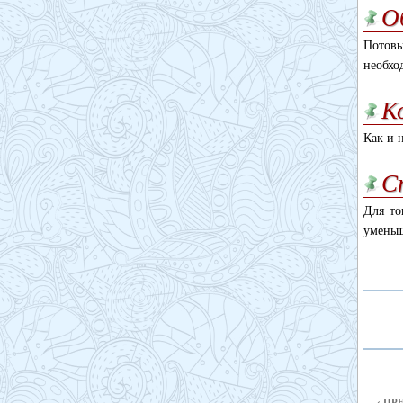
О
Потовы
необхо
К
Как и 
С
Для то
уменьш
‹ П