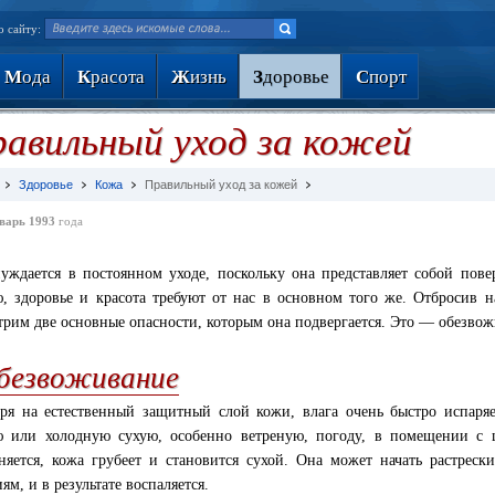
о сайту:
М
ода
К
расота
Ж
изнь
З
доровье
С
порт
авильный уход за кожей
Здоровье
Кожа
Правильный уход за кожей
варь 1993
года
уждается в постоянном уходе, поскольку она представляет собой пов
ю, здоровье и красота требуют от нас в основном того же. Отбросив 
трим две основные опасности, которым она подвергается. Это — обезво
безвоживание
ря на естественный защитный слой кожи, влага очень быстро испаря
 или холодную сухую, особенно ветреную, погоду, в помещении с 
няется, кожа грубеет и становится сухой. Она может начать растрески
ям, и в результате воспаляется.