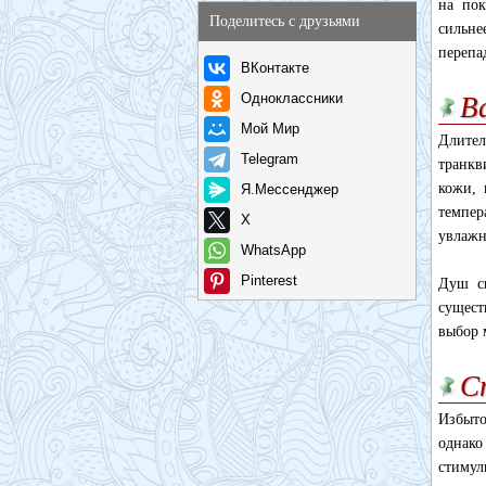
на пок
Поделитесь с друзьями
сильне
перепа
ВКонтакте
Одноклассники
В
Мой Мир
Длите
Telegram
транкв
кожи, 
Я.Мессенджер
темпер
X
увлажн
WhatsApp
Pinterest
Душ ск
сущест
выбор 
С
Избыто
однак
стимул