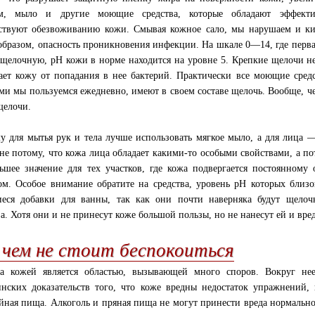
ом, мыло и другие моющие средства, которые обладают эффект
ствуют обезвоживанию кожи. Смывая кожное сало, мы нарушаем и кис
образом, опасность проникновения инфекции. На шкале 0—14, где перва
 щелочную, pH кожи в норме находится на уровне 5. Крепкие щелочи н
ет кожу от попадания в нее бактерий. Практически все моющие сред
ми мы пользуемся ежедневно, имеют в своем составе щелочь. Вообще, ч
щелочи.
у для мытья рук и тела лучше использовать мягкое мыло, а для лица 
не потому, что кожа лица обладает какими-то особыми свойствами, а по
ьшее значение для тех участков, где кожа подвергается постоянному
ом. Особое внимание обратите на средства, уровень pH которых близо
еся добавки для ванны, так как они почти наверняка будут щелоч
ва. Хотя они и не принесут коже большой пользы, но не нанесут ей и вред
 чем не стоит беспокоиться
а кожей является областью, вызывающей много споров. Вокруг не
нских доказательств того, что коже вредны недостаток упражнений, к
йная пища. Алкоголь и пряная пища не могут принести вреда нормальной