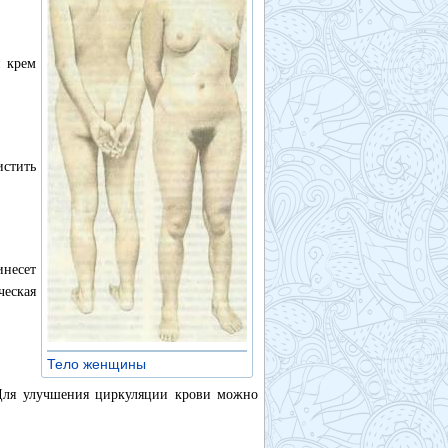
й крем
истить
инесет
еская
Тело женщины
»
 Для улучшения циркуляции крови можно