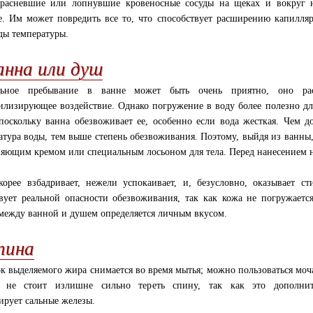
расневшие или лопнувшие кровеносные сосуды на щеках и вокруг н
е. Им может повредить все то, что способствует расширению капилля
ды температуры.
анна или душ
льное пребывание в ванне может быть очень приятно, оно ра
илизирующее воздействие. Однако погружение в воду более полезно дл
поскольку ванна обезвоживает ее, особенно если вода жесткая. Чем
атура воды, тем выше степень обезвоживания. Поэтому, выйдя из ванны
яющим кремом или специальным лосьоном для тела. Перед нанесением на
орее взбадривает, нежели успокаивает, и, безусловно, оказывает с
вует реальной опасности обезвоживания, так как кожа не погружаетс
между ванной и душем определяется личным вкусом.
пина
к выделяемого жира снимается во время мытья; можно пользоваться моч
о не стоит излишне сильно тереть спину, так как это дополнит
ирует сальные железы.