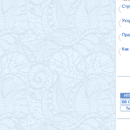
Стр
Уход
Пра
Как
HT
BB 
Te