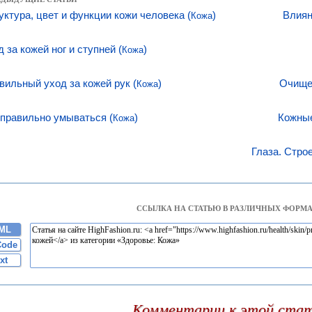
уктура, цвет и функции кожи человека (
)
Влиян
Кожа
 за кожей ног и ступней (
)
Кожа
вильный уход за кожей рук (
)
Очищен
Кожа
 правильно умываться (
)
Кожные
Кожа
Глаза. Строе
ССЫЛКА НА СТАТЬЮ В РАЗЛИЧНЫХ ФОРМА
ML
Code
xt
Комментарии к этой ста