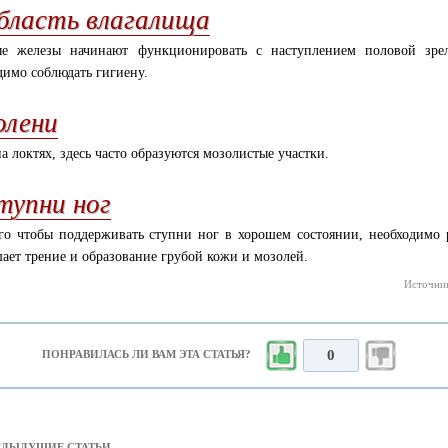
бласть влагалища
е железы начинают функционировать с наступлением половой зрело
димо соблюдать гигиену.
олени
на локтях, здесь часто образуются мозолистые участки.
тупни ног
го чтобы поддерживать ступни ног в хорошем состоянии, необходимо р
ает трение и образование грубой кожи и мозолей.
Источник
0
ПОНРАВИЛАСЬ ЛИ ВАМ ЭТА СТАТЬЯ?
РЕДЫДУЩИЕ СТАТЬИ