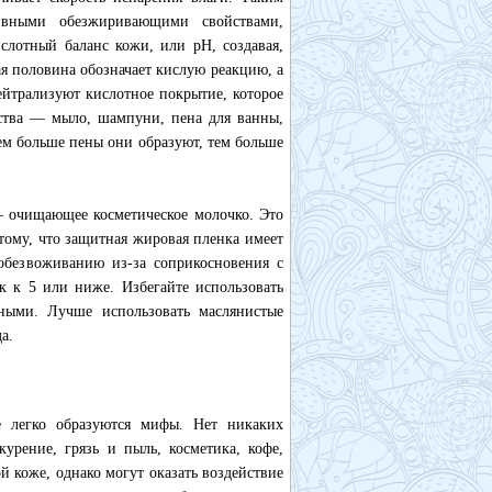
ивными обезжиривающими свойствами,
лотный баланс кожи, или pH, создавая,
я половина обозначает кислую реакцию, а
ейтрализуют кислотное покрытие, которое
ства — мыло, шампуни, пена для ванны,
ем больше пены они образуют, тем больше
— очищающее косметическое молочко. Это
тому, что защитная жировая пленка имеет
 обезвоживанию из-за соприкосновения с
к к 5 или ниже. Избегайте использовать
ными. Лучше использовать маслянистые
а.
е легко образуются мифы. Нет никаких
урение, грязь и пыль, косметика, кофе,
 коже, однако могут оказать воздействие