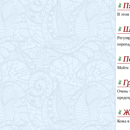
П
В этом
Ш
Регуля
перепа
П
Мойте 
Г
Очень 
предох
Ж
Кожа в