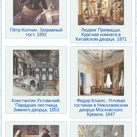
Пётр Колчин. Зазравный
Людвиг Премацци.
тост. 1892
Красная комната в
Китайском дворце. 1871
Константин Ухтомский.
Федор Клагес. Угловая
Парадная лестница
гостиная в Николаевском
Зимнего дворца. 1853
дворце Московского
Кремля. 1847