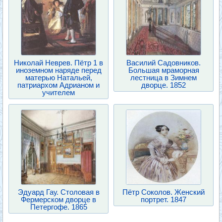
Николай Неврев. Пётр 1 в
Василий Садовников.
иноземном наряде перед
Большая мраморная
матерью Натальей,
лестница в Зимнем
патриархом Адрианом и
дворце. 1852
учителем
Эдуард Гау. Столовая в
Пётр Соколов. Женский
Фермерском дворце в
портрет. 1847
Петергофе. 1865