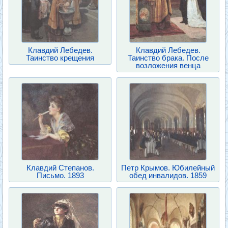
Клавдий Лебедев.
Клавдий Лебедев.
Таинство крещения
Таинство брака. После
возложения венца
Клавдий Степанов.
Петр Крымов. Юбилейный
Письмо. 1893
обед инвалидов. 1859