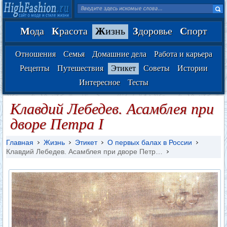
М
ода
К
расота
Ж
изнь
З
доровье
С
порт
Отношения
Семья
Домашние дела
Работа и карьера
Рецепты
Путешествия
Этикет
Советы
Истории
Интересное
Тесты
Клавдий Лебедев. Асамблея при
дворе Петра I
Главная
Жизнь
Этикет
О первых балах в России
Клавдий Лебедев. Асамблея при дворе Петр…