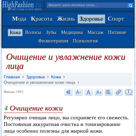
М
ода
К
расота
Ж
изнь
З
доровье
С
порт
Кожа
Волосы
Зубы
Медицина
Массаж
Питание
Физиотерапия
Психология
Очищение и увлажнение кожи
лица
Главная
Здоровье
Кожа
Очищение и увлажнение кожи лица
1
Январь 1993
Очищение кожи
Регулярно очищая лицо, вы сохраняете его свежесть.
Постоянная аккуратная очистка и тонизирование
лица особенно полезны для жирной кожи.