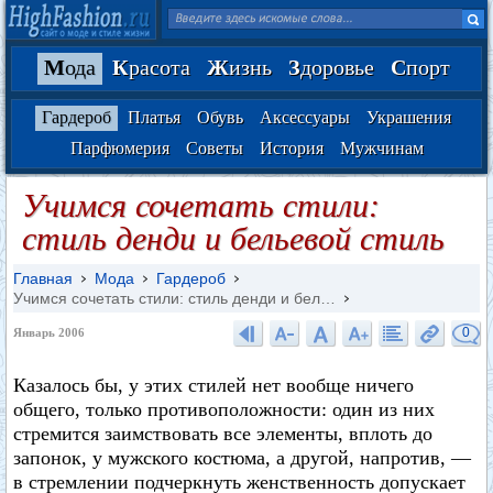
М
ода
К
расота
Ж
изнь
З
доровье
С
порт
Гардероб
Платья
Обувь
Аксессуары
Украшения
Парфюмерия
Советы
История
Мужчинам
Учимся сочетать стили:
стиль денди и бельевой стиль
Главная
Мода
Гардероб
Учимся сочетать стили: стиль денди и бел…
0
Январь 2006
Казалось бы, у этих стилей нет вообще ничего
общего, только противоположности: один из них
стремится заимствовать все элементы, вплоть до
запонок, у мужского костюма, а другой, напротив, —
в стремлении подчеркнуть женственность допускает