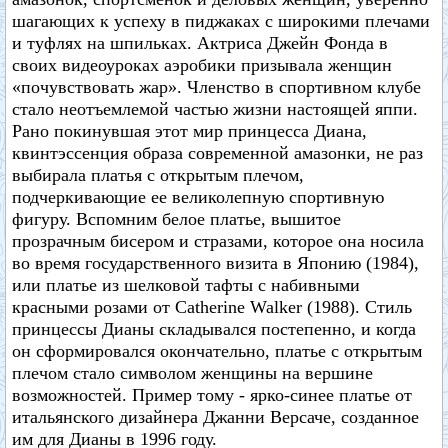
шагающих к успеху в пиджаках с широкими плечами
и туфлях на шпильках. Актриса Джейн Фонда в
своих видеоуроках аэробики призывала женщин
«почувствовать жар». Членство в спортивном клубе
стало неотъемлемой частью жизни настоящей яппи.
Рано покинувшая этот мир принцесса Диана,
квинтэссенция образа современной амазонки, не раз
выбирала платья с открытым плечом,
подчеркивающие ее великолепную спортивную
фигуру. Вспомним белое платье, вышитое
прозрачным бисером и стразами, которое она носила
во время государственного визита в Японию (1984),
или платье из шелковой тафты с набивными
красными розами от Catherine Walker (1988). Стиль
принцессы Дианы складывался постепенно, и когда
он сформировался окончательно, платье с открытым
плечом стало символом женщины на вершине
возможностей. Пример тому - ярко-синее платье от
итальянского дизайнера Джанни Версаче, созданное
им для Дианы в 1996 году.