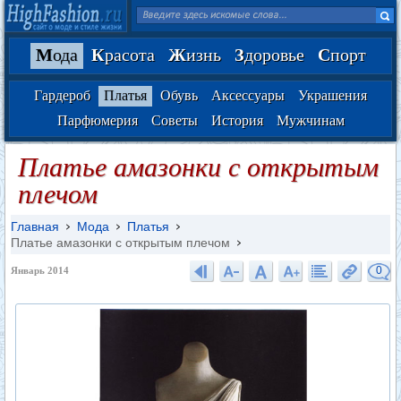
М
ода
К
расота
Ж
изнь
З
доровье
С
порт
Гардероб
Платья
Обувь
Аксессуары
Украшения
Парфюмерия
Советы
История
Мужчинам
Платье амазонки с открытым
плечом
Главная
Мода
Платья
Платье амазонки с открытым плечом
0
Январь 2014