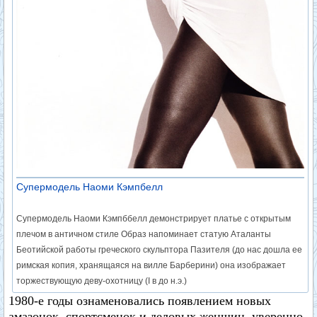
Супермодель Наоми Кэмпбелл
Супермодель Наоми Кэмпббелл демонстрирует платье с открытым
плечом в античном стиле Образ напоминает статую Аталанты
Беотийской работы греческого скульптора Пазителя (до нас дошла ее
римская копия, хранящаяся на вилле Барберини) она изображает
торжествующую деву-охотницу (I в до н.э.)
1980-е годы ознаменовались появлением новых
амазонок, спортсменок и деловых женщин, уверенно