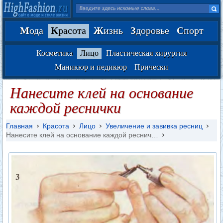
М
ода
К
расота
Ж
изнь
З
доровье
С
порт
Косметика
Лицо
Пластическая хирургия
Маникюр и педикюр
Прически
Нанесите клей на основание
каждой реснички
Главная
Красота
Лицо
Увеличение и завивка ресниц
Нанесите клей на основание каждой реснич…