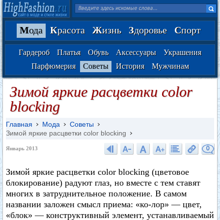
М
ода
К
расота
Ж
изнь
З
доровье
С
порт
Гардероб
Платья
Обувь
Аксессуары
Украшения
Парфюмерия
Советы
История
Мужчинам
Зимой яркие расцветки color
blocking
Главная
Мода
Советы
Зимой яркие расцветки color blocking
0
Январь 2013
Зимой яркие расцветки color blocking (цветовое
блокирование) радуют глаз, но вместе с тем ставят
многих в затруднительное положение. В самом
названии заложен смысл приема: «ко-лор» — цвет,
«блок» — конструктивный элемент, устанавливаемый