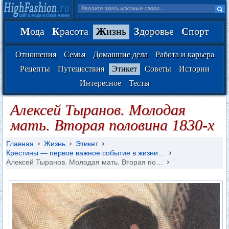
М
ода
К
расота
Ж
изнь
З
доровье
С
порт
Отношения
Семья
Домашние дела
Работа и карьера
Рецепты
Путешествия
Этикет
Советы
Истории
Интересное
Тесты
Алексей Тыранов. Молодая
мать. Вторая половина 1830-х
Главная
Жизнь
Этикет
Крестины — первое важное событие в жизни…
Алексей Тыранов. Молодая мать. Вторая по…