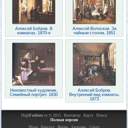
Алексей Бобров. В
Алексей Волосков. За
комнатах. 1870-е
чайным столом. 1851
Неизвестный художник.
Алексей Бобров.
Семейный портрет. 1830
Внутренний вид комнаты.
1873
High
Fashion
.ru © 2015
Контакты
Карта
Поиск
Полная версия
Мода
Красота
Жизнь
Здоровье
Спорт