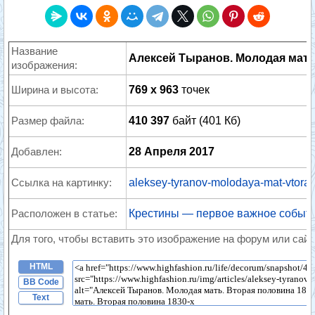
Название
Алексей Тыранов. Молодая мать
изображения:
Ширина и высота:
769 x 963
точек
Размер файла:
410 397
байт (401 Кб)
Добавлен:
28 Апреля 2017
Ссылка на картинку:
aleksey-tyranov-molodaya-mat-vtoray
Расположен в статье:
Крестины — первое важное событи
Для того, чтобы вставить это изображение на форум или сайт
HTML
BB Code
Text