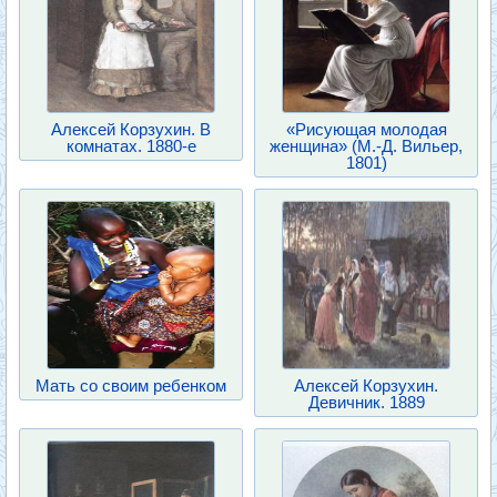
Алексей Корзухин. В
«Рисующая молодая
комнатах. 1880-е
женщина» (М.-Д. Вильер,
1801)
Мать со своим ребенком
Алексей Корзухин.
Девичник. 1889