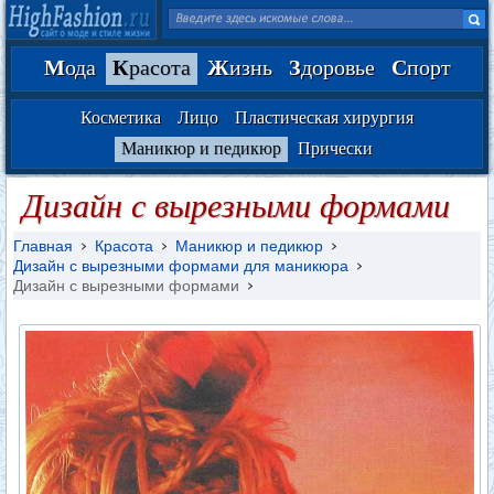
М
ода
К
расота
Ж
изнь
З
доровье
С
порт
Косметика
Лицо
Пластическая хирургия
Маникюр и педикюр
Прически
Дизайн с вырезными формами
Главная
Красота
Маникюр и педикюр
Дизайн с вырезными формами для маникюра
Дизайн с вырезными формами