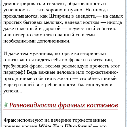
демонстрировать интеллект, образованность и
успешность — это хорошо и нужно! Но иногда
прокалываются, как Штирлиц в анекдоте,— на самых
простых бытовых мелочах, надевая костюм — иногда
даже отменный и дорогой — неуместный событию
или неверно скомплектованный со всеми
необходимыми дополнениями.
И даже тем мужчинам, которые категорически
отказываются видеть себя во фраке и в ситуации,
требующей фрака, весьма рекомендую прочесть этот
параграф! Ведь важные деловые или торжественно-
праздничные события в жизни — это объективный
маркер вашей востребованности, благополучия и
успеха...
Разновидности фрачных костюмов
Фрак
используют на вечерние торжественные
приемы уровня
White Tie
и
Ultra-formal
— это