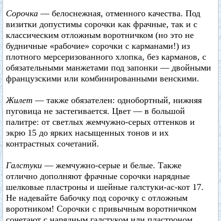
Сорочка
— белоснежная, отменного качества. Под
визитки допустимы сорочки как фрачные, так и с
классическим отложным воротничком (но это не
будничные «рабочие» сорочки с карманами!) из
плотного мерсеризованного хлопка, без карманов, с
обязательными манжетами под запонки — двойными
французскими или комбинированными венскими.
Жилет
— также обязателен: однобортный, нижняя
пуговица не застегивается. Цвет — в большой
палитре: от светлых жемчужно-серых оттенков и
экрю 15 до ярких насыщенных тонов и их
контрастных сочетаний.
Галстуки
— жемчужно-серые и белые. Также
отлично дополняют фрачные сорочки нарядные
шелковые пластроны и шейные галстуки-ас-кот 17.
Не надевайте бабочку под сорочку с отложным
воротником! Сорочки с привычным воротничком
сочетают с нарядным галстуком или пластроном,