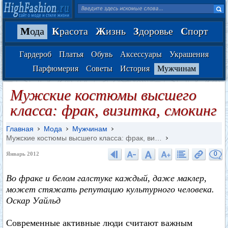
М
ода
К
расота
Ж
изнь
З
доровье
С
порт
Гардероб
Платья
Обувь
Аксессуары
Украшения
Парфюмерия
Советы
История
Мужчинам
Мужские костюмы высшего
класса: фрак, визитка, смокинг
Главная
Мода
Мужчинам
Мужские костюмы высшего класса: фрак, ви…
0
Январь 2012
Во фраке и белом галстуке каждый, даже маклер,
может стяжать репутацию культурного человека.
Оскар Уайльд
Современные активные люди считают важным