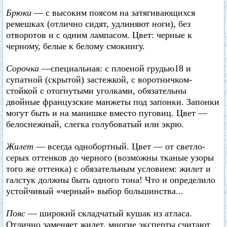
Брюки
— с высоким поясом на затягивающихся
ремешках (отлично сидят, удлиняют ноги), без
отворотов и с одним лампасом. Цвет: черные к
черному, белые к белому смокингу.
Сорочка
—специальная: с плоеной грудью18 и
супатной (скрытой) застежкой, с воротничком-
стойкой с отогнутыми уголками, обязательны
двойные французские манжеты под запонки. Запонки
могут быть и на манишке вместо пуговиц. Цвет —
белоснежный, слегка голубоватый или экрю.
Жилет
— всегда однобортный. Цвет — от светло-
серых оттенков до черного (возможны тканые узоры
того же оттенка) с обязательным условием: жилет и
галстук должны быть одного тона! Что и определило
устойчивый «черный» выбор большинства...
Пояс
— широкий складчатый кушак из атласа.
Отлично заменяет жилет, многие эксперты считают