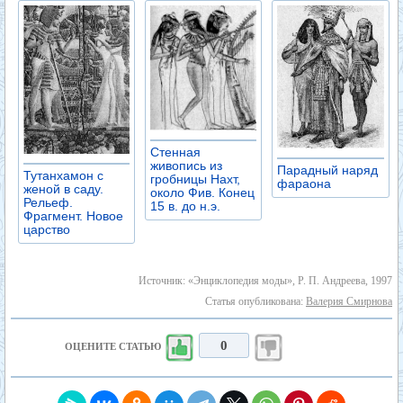
Стенная
живопись из
Парадный наряд
Тутанхамон с
гробницы Нахт,
фараона
женой в саду.
около Фив. Конец
Рельеф.
15 в. до н.э.
Фрагмент. Новое
царство
Источник: «Энциклопедия моды», Р. П. Андреева, 1997
Статья опубликована:
Валерия Смирнова
0
ОЦЕНИТЕ СТАТЬЮ