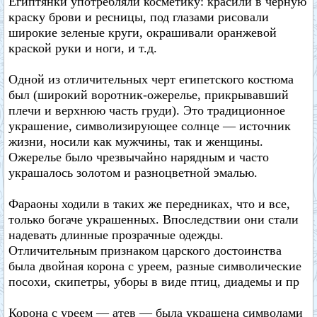
Египтянки употребляли косметику: красили в черную
краску брови и ресницы, под глазами рисовали
широкие зеленые круги, окрашивали оранжевой
краской руки и ноги, и т.д.
Одной из отличительных черт египетского костюма
был (широкий воротник-ожерелье, прикрывавший
плечи и верхнюю часть груди). Это традиционное
украшение, символизирующее солнце — источник
жизни, носили как мужчины, так и женщины.
Ожерелье было чрезвычайно нарядным и часто
украшалось золотом и разноцветной эмалью.
Фараоны ходили в таких же передниках, что и все,
только богаче украшенных. Впоследствии они стали
надевать длинные прозрачные одежды.
Отличительным признаком царского достоинства
была двойная корона с уреем, разные символические
посохи, скипетры, уборы в виде птиц, диадемы и пр
Корона с уреем — атев — была украшена символами