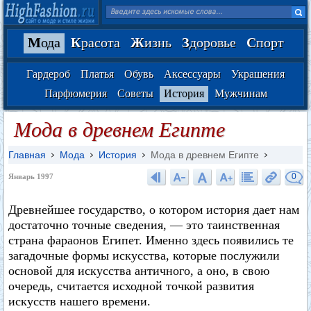
М
ода
К
расота
Ж
изнь
З
доровье
С
порт
Гардероб
Платья
Обувь
Аксессуары
Украшения
Парфюмерия
Советы
История
Мужчинам
Мода в древнем Египте
Главная
Мода
История
Мода в древнем Египте
0
Январь 1997
Древнейшее государство, о котором история дает нам
достаточно точные сведения, — это таинственная
страна фараонов Египет. Именно здесь появились те
загадочные формы искусства, которые послужили
основой для искусства античного, а оно, в свою
очередь, считается исходной точкой развития
искусств нашего времени.