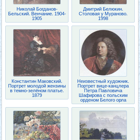
Николай Богданов-
Дмитрий Белюкин.
Бельский. Венчание. 1904-
Столовая у Мураново.
1905
1998
Константин Маковский.
Неизвестный художник.
Портрет молодой жензины
Портрет вице-канцлера
в темно-зелёном платье.
Петра Павловича
1879
Шафирова с польским
орденом Белого орла