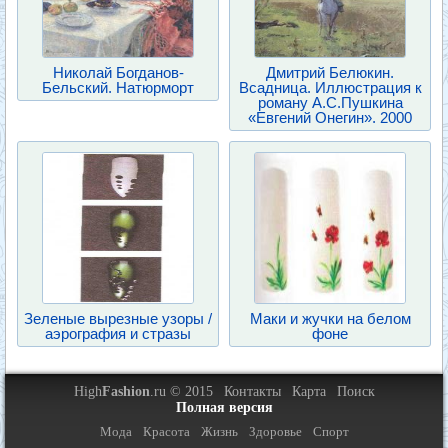
Николай Богданов-
Дмитрий Белюкин.
Бельский. Натюрморт
Всадница. Иллюстрация к
роману А.С.Пушкина
«Евгений Онегин». 2000
Зеленые вырезные узоры /
Маки и жучки на белом
аэрография и стразы
фоне
High
Fashion
.ru © 2015
Контакты
Карта
Поиск
Полная версия
Мода
Красота
Жизнь
Здоровье
Спорт