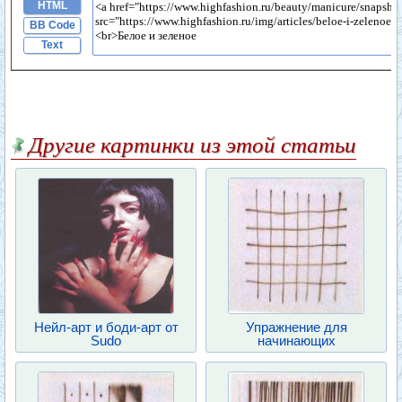
HTML
BB Code
Text
Другие картинки из этой статьи
Нейл-арт и боди-арт от
Упражнение для
Sudo
начинающих