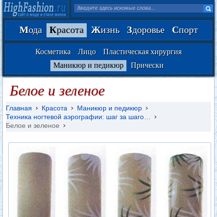
М
ода
К
расота
Ж
изнь
З
доровье
С
порт
Косметика
Лицо
Пластическая хирургия
Маникюр и педикюр
Прически
Белое и зеленое
Главная
Красота
Маникюр и педикюр
Техника ногтевой аэрографии: шаг за шаго…
Белое и зеленое