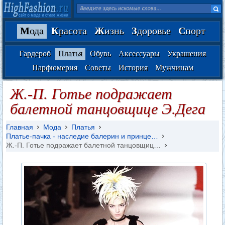
М
ода
К
расота
Ж
изнь
З
доровье
С
порт
Гардероб
Платья
Обувь
Аксессуары
Украшения
Парфюмерия
Советы
История
Мужчинам
Ж.-П. Готье подражает
балетной танцовщице Э.Дега
Главная
Мода
Платья
Платье-пачка - наследие балерин и принце…
Ж.-П. Готье подражает балетной танцовщиц…