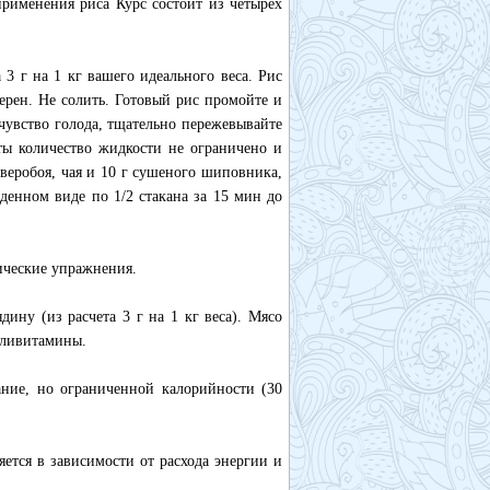
применения риса Курс состоит из четырех
 3 г на 1 кг вашего идеального веса. Рис
зерен. Не солить. Готовый рис промойте и
 чувство голода, тщательно пережевывайте
ы количество жидкости не ограничено и
зверобоя, чая и 10 г сушеного шиповника,
денном виде по 1/2 стакана за 15 мин до
зические упражнения.
ину (из расчета 3 г на 1 кг веса). Мясо
поливитамины.
ание, но ограниченной калорийности (30
ется в зависимости от расхода энергии и