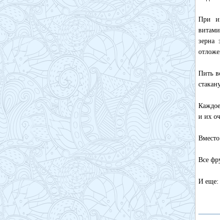
При и
витами
зерна 
отложе
Пить в
стакан
Каждое
и их о
Вместо
Все фр
И еще: