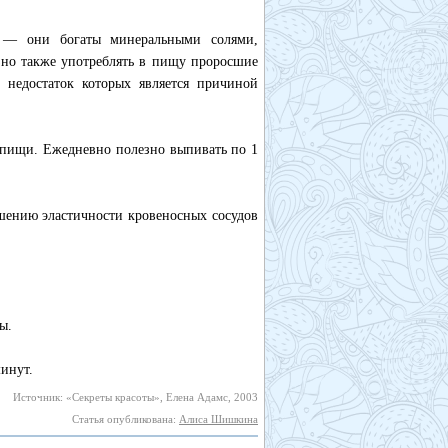
у — они богаты минеральными солями,
но также употреблять в пищу проросшие
 недостаток которых является причиной
а пищи. Ежедневно полезно выпивать по 1
шению эластичности кровеносных сосудов
ы.
минут.
Источник: «Секреты красоты», Елена Адамс, 2003
Статья опубликована:
Алиса Шишкина