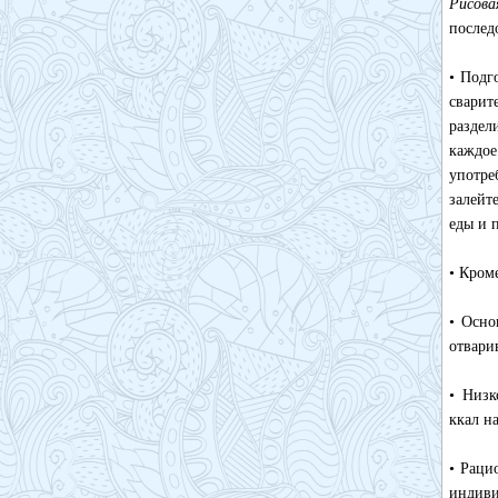
Рисова
послед
• Подг
сварит
раздел
каждое
употре
залейт
еды и 
• Кром
• Осно
отвари
• Низк
ккал на
• Раци
индиви