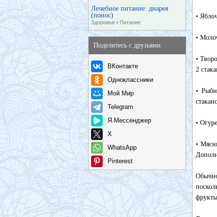
Лечебное питание: диарея
(понос)
• Ябло
Здоровье
›
Питание
• Моло
Поделитесь с друзьями
• Твор
ВКонтакте
2 стак
Одноклассники
• Рыбн
Мой Мир
стакано
Telegram
Я.Мессенджер
• Огур
X
• Мясн
WhatsApp
Дополн
Pinterest
Обычно
поскол
фрукты