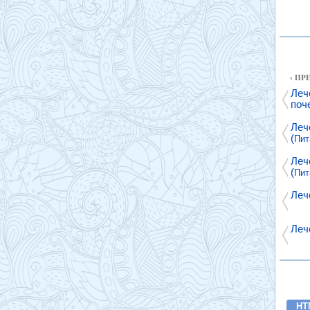
‹ П
Леч
поче
Леч
(
Пит
Леч
(
Пит
Леч
Леч
HT