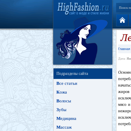
Поиск п
Ле
Главная
Дата:
Ян
Основн
Подразделы сайта
потреб
В
се статьи
начать
жиров 
К
ожа
исключ
В
олосы
мясо и
З
убы
нежирн
исключ
М
едицина
потреб
М
ассаж