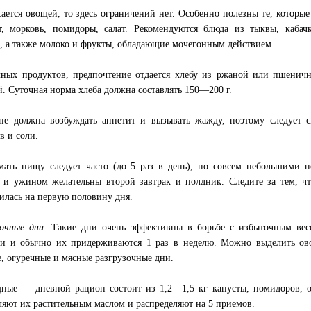
сается овощей, то здесь ограничений нет. Особенно полезны те, которые
, морковь, помидоры, салат. Рекомендуются блюда из тыквы, кабачк
, а также молоко и фрукты, обладающие мочегонным действием.
ных продуктов, предпочтение отдается хлебу из ржаной или пшеничн
й. Суточная норма хлеба должна составлять 150—200 г.
е должна возбуждать аппетит и вызывать жажду, поэтому следует 
в и соли.
ать пищу следует часто (до 5 раз в день), но совсем небольшими п
 и ужином желательны второй завтрак и полдник. Следите за тем, ч
илась на первую половину дня.
зочные дни.
Такие дни очень эффективны в борьбе с избыточным вес
и и обычно их придерживаются 1 раз в неделю. Можно выделить ов
, огуречные и мясные разгрузочные дни.
ные — дневной рацион состоит из 1,2—1,5 кг капусты, помидоров, ог
ляют их растительным маслом и распределяют на 5 приемов.