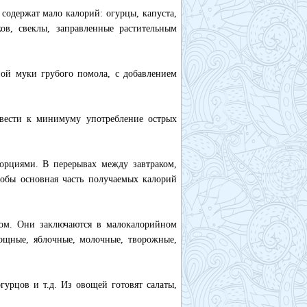
 содержат мало калорий: огурцы, капуста,
ов, свеклы, заправленные растительным
ой муки грубого помола, с добавлением
свести к минимуму употребление острых
орциями. В перерывах между завтраком,
тобы основная часть получаемых калорий
ом. Они заключаются в малокалорийном
ощные, яблочные, молочные, творожные,
урцов и т.д. Из овощей готовят салаты,