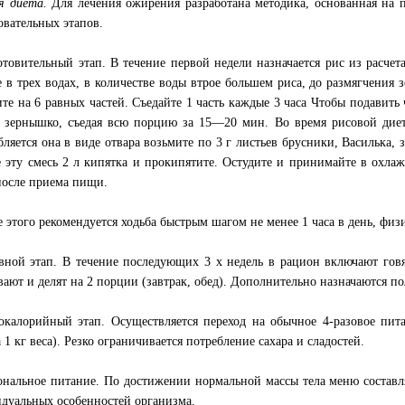
я диета.
Для лечения ожирения разработана методика, основанная на 
овательных этапов.
отовительный этап. В течение первой недели назначается рис из расчета
е в трех водах, в количестве воды втрое большем риса, до размягчения 
ите на 6 равных частей. Съедайте 1 часть каждые 3 часа Чтобы подавить
 зернышко, съедая всю порцию за 15—20 мин. Во время рисовой диет
бляется она в виде отвара возьмите по 3 г листьев брусники, Василька, 
е эту смесь 2 л кипятка и прокипятите. Остудите и принимайте в охлаж
после приема пищи.
е этого рекомендуется ходьба быстрым шагом не менее 1 часа в день, фи
вной этап. В течение последующих 3 х недель в рацион включают говяд
вают и делят на 2 порции (завтрак, обед). Дополнительно назначаются 
окалорийный этап. Осуществляется переход на обычное 4-разовое пит
 1 кг веса). Резко ограничивается потребление сахара и сладостей.
ональное питание. По достижении нормальной массы тела меню составля
дуальных особенностей организма.