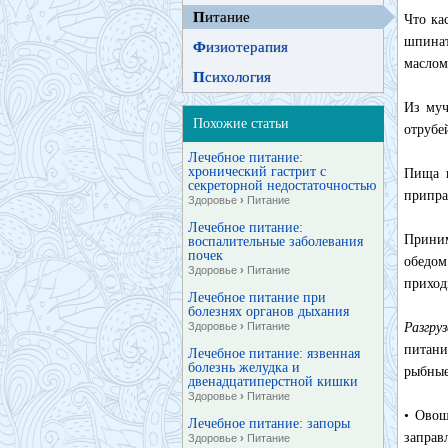
П
итание
Что ка
шпинат
Ф
изиотерапия
маслом
П
сихология
Из муч
Похожие статьи
отрубе
Лечебное питание:
хронический гастрит с
Пища н
секреторной недостаточностью
припра
Здоровье
›
Питание
Лечебное питание:
Приним
воспалительные заболевания
почек
обедом
Здоровье
›
Питание
приход
Лечебное питание при
болезнях органов дыхания
Здоровье
›
Питание
Разгру
питани
Лечебное питание: язвенная
болезнь желудка и
рыбные
двенадцатиперстной кишки
Здоровье
›
Питание
• Овощ
Лечебное питание: запоры
заправ
Здоровье
›
Питание