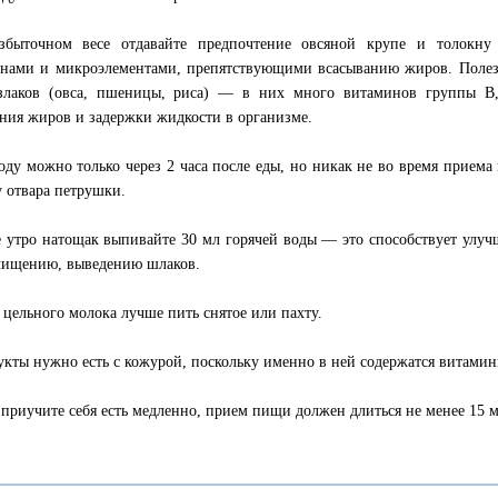
збыточном весе отдавайте предпочтение овсяной крупе и толокн
нами и микроэлементами, препятствующими всасыванию жиров. Полез
злаков (овса, пшеницы, риса) — в них много витаминов группы В,
ния жиров и задержки жидкости в организме.
оду можно только через 2 часа после еды, но никак не во время прием
у отвара петрушки.
 утро натощак выпивайте 30 мл горячей воды — это способствует улуч
чищению, выведению шлаков.
 цельного молока лучше пить снятое или пахту.
укты нужно есть с кожурой, поскольку именно в ней содержатся витамин
 приучите себя есть медленно, прием пищи должен длиться не менее 15 