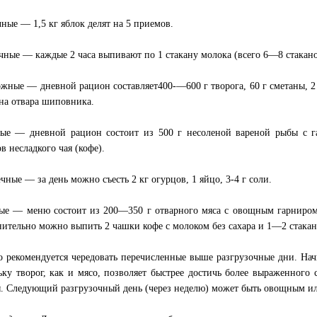
чные — 1,5 кг яблок делят на 5 приемов.
чные — каждые 2 часа выпивают по 1 стакану молока (всего 6—8 стакано
ожные — дневной рацион составляет400-—600 г творога, 60 г сметаны, 2
ана отвара шиповника.
ые — дневной рацион состоит из 500 г несоленой вареной рыбы с га
в несладкого чая (кофе).
ечные — за день можно съесть 2 кг огурцов, 1 яйцо, 3-4 г соли.
ые — меню состоит из 200—350 г отварного мяса с овощным гарниром
ительно можно выпить 2 чашки кофе с молоком без сахара и 1—2 стакан
 рекомендуется чередовать перечисленные выше разгрузочные дни. Нач
ьку творог, как и мясо, позволяет быстрее достичь более выраженного 
. Следующий разгрузочный день (через неделю) может быть овощным и