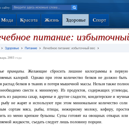
о сайту:
М
ода
К
расота
Ж
изнь
З
доровье
С
порт
чебное питание: избыточный
Здоровье
Питание
Лечебное питание: избыточный вес
варь 2003
года
ые принципы.
Желающие сбросить лишние килограммы в первую о
ляемых калорий. Однако при этом количество белков не должно быть
ся распад белков в тканях и потеря мышечной массы. Нельзя также полнос
необходимо свести к минимуму. Из продуктов, содержащих углеводы,
ить из рациона сахар, варенье и другие сладости, кондитерские и мучные
 рыбу не жарят и используют при этом минимальное количество соли
ым сортам мяса, рыбы, птицы, нежирному молоку, кефиру, просток
ить из меню крепкие бульоны. Супы готовят на овощных отварах или 
ляемой жидкости, съедать следует лишь половину порции.