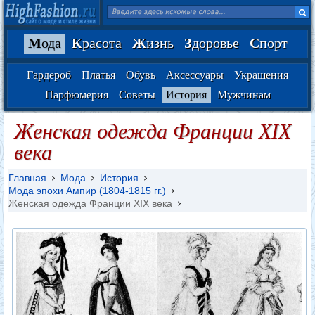
М
ода
К
расота
Ж
изнь
З
доровье
С
порт
Гардероб
Платья
Обувь
Аксессуары
Украшения
Парфюмерия
Советы
История
Мужчинам
Женская одежда Франции XIX
века
Главная
Мода
История
Мода эпохи Ампир (1804-1815 гг.)
Женская одежда Франции XIX века