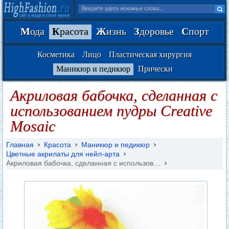
М
ода
К
расота
Ж
изнь
З
доровье
С
порт
Косметика
Лицо
Пластическая хирургия
Маникюр и педикюр
Прически
Акриловая бабочка, сделанная с
использованием пудры Creative
Mosaic
Главная
Красота
Маникюр и педикюр
Цветные акрилаты для нейл-арта
Акриловая бабочка, сделанная с использов…