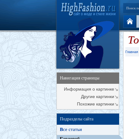
Поиск п
То
Главная
Навигация страницы
Информация о картинке
Другие картинки
Похожие картинки
Подразделы сайта
В
се статьи
Г
ардероб