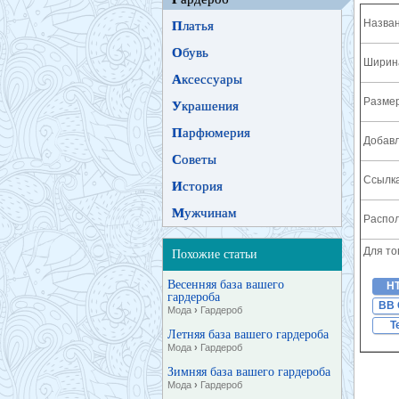
Назван
П
латья
О
бувь
Ширина
А
ксессуары
Разме
У
крашения
П
арфюмерия
Добавл
С
оветы
Ссылка
И
стория
М
ужчинам
Распол
Для то
Похожие статьи
Весенняя база вашего
H
гардероба
BB 
Мода
›
Гардероб
T
Летняя база вашего гардероба
Мода
›
Гардероб
Зимняя база вашего гардероба
Мода
›
Гардероб