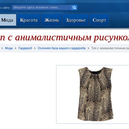
о сайту:
М
ода
К
расота
Ж
изнь
З
доровье
С
порт
п с анималистичным рисунко
Мода
Гардероб
Осенняя база вашего гардероба
Топ с анималистичным р