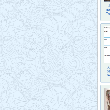
Ш
пе
Фе
Х
з
ч