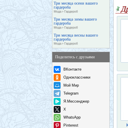
Три месяца осени вашего
Д
гардероба
Мода
›
Гардероб
Три месяца зимы вашего
гардероба
Мода
›
Гардероб
Три месяца весны вашего
гардероба
Мода
›
Гардероб
Поделитесь с друзьями
ВКонтакте
Одноклассники
Мой Мир
Telegram
Я.Мессенджер
X
WhatsApp
Pinterest