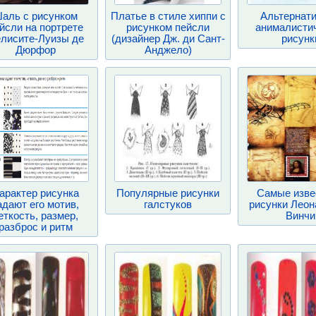
аль с рисунком
Платье в стиле хиппи с
Альтернат
йсли на портрете
рисунком пейсли
анималисти
лисите-Луизы де
(дизайнер Дж. ди Сант-
рисунк
Дюрфор
Анджело)
арактер рисунка
Популярные рисунки
Самые изве
адают его мотив,
галстуков
рисунки Леон
еткость, размер,
Винчи
разброс и ритм