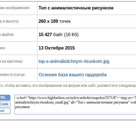
Топ с анималистичным рисунком
ие изображения:
260 x 189
точек
 и высота:
15 427
байт (16 Кб)
р файла:
13 Октября 2015
ен:
top-s-animalistichnym-risunkom.jpg
 на картинку:
Осенняя база вашего гардероба
ожен в статье:
го, чтобы вставить это изображение на форум или сайт, разместите следующи
TML
Code
ext