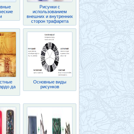
ивные
Рисунки с
ческие
использованием
и
внешних и внутренних
сторон трафарета
стные
Основные виды
ардо да
рисунков