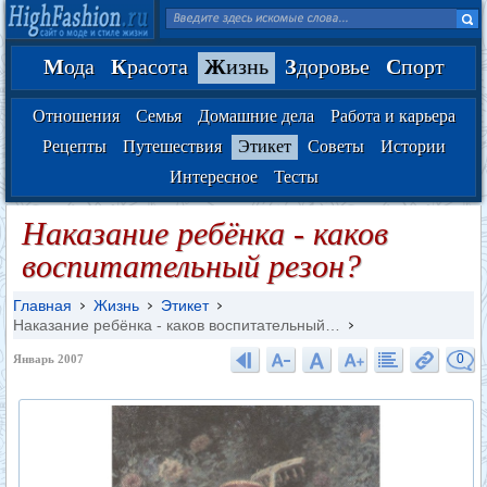
М
ода
К
расота
Ж
изнь
З
доровье
С
порт
Отношения
Семья
Домашние дела
Работа и карьера
Рецепты
Путешествия
Этикет
Советы
Истории
Интересное
Тесты
Наказание ребёнка - каков
воспитательный резон?
Главная
Жизнь
Этикет
Наказание ребёнка - каков воспитательный…
0
Январь 2007