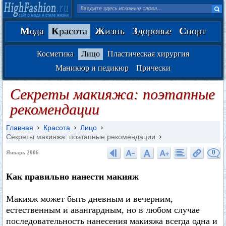
М
ода
К
расота
Ж
изнь
З
доровье
С
порт
Косметика
Лицо
Пластическая хирургия
Маникюр и педикюр
Прически
Секреты макияжа: поэтапные
рекомендации
Главная
Красота
Лицо
Секреты макияжа: поэтапные рекомендации
0
Январь 2006
Как правильно нанести макияж
Макияж может быть дневным и вечерним,
естественным и авангардным, но в любом случае
последовательность нанесения макияжа всегда одна и