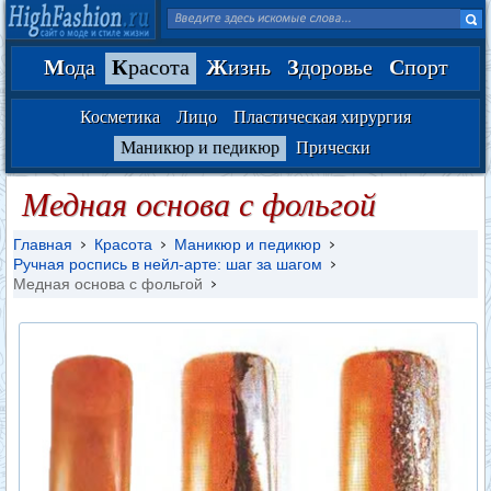
М
ода
К
расота
Ж
изнь
З
доровье
С
порт
Косметика
Лицо
Пластическая хирургия
Маникюр и педикюр
Прически
Медная основа с фольгой
Главная
Красота
Маникюр и педикюр
Ручная роспись в нейл-арте: шаг за шагом
Медная основа с фольгой