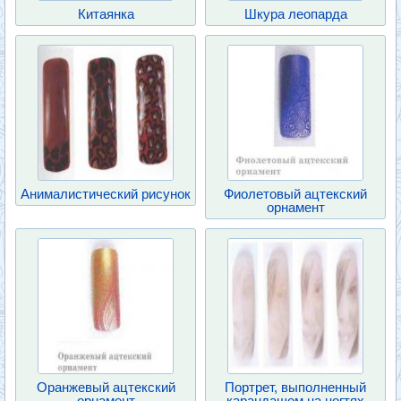
Китаянка
Шкура леопарда
Анималистический рисунок
Фиолетовый ацтекский
орнамент
Оранжевый ацтекский
Портрет, выполненный
орнамент
карандашом на ногтях