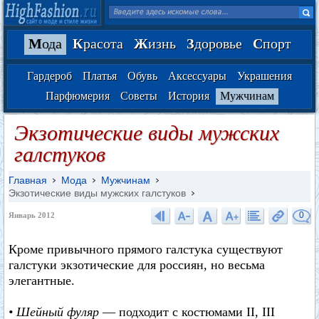
М
ода
К
расота
Ж
изнь
З
доровье
С
порт
Гардероб
Платья
Обувь
Аксессуары
Украшения
Парфюмерия
Советы
История
Мужчинам
Экзотические виды мужских
галстуков
Главная
Мода
Мужчинам
Экзотические виды мужских галстуков
0
Январь 2012
Кроме привычного прямого галстука существуют
галстуки экзотические для россиян, но весьма
элегантные.
• Шейный фуляр
— подходит с костюмами II, III