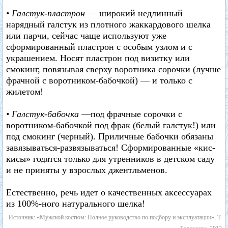
• Галстук-пластрон
— широкий недлинный
нарядный галстук из плотного жаккардового шелка
или парчи, сейчас чаще используют уже
сформированный пластрон с особым узлом и с
украшением. Носят пластрон под визитку или
смокинг, повязывая сверху воротника сорочки (лучше
фрачной с воротником-бабочкой) — и только с
жилетом!
• Галстук-бабочка
—под фрачные сорочки с
воротником-бабочкой под фрак (белый галстук!) или
под смокинг (черный). Приличные бабочки обязаны
завязываться-развязываться! Сформированные «кис-
кисы» годятся только для утренников в детском саду
и не приняты у взрослых джентльменов.
Естественно, речь идет о качественных аксессуарах
из 100%-ного натурального шелка!
Источник: «Мужской костюм: Полное руководство по подбору и эксплуатации», Т.