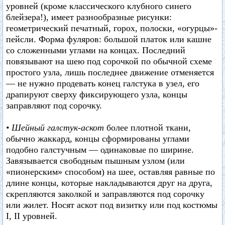
уровней (кроме классического клубного синего
блейзера!), имеет разнообразные рисунки:
геометрический печатный, горох, полоски, «огурцы»-
пейсли. Форма фуляров: большой платок или кашне
со сложенными углами на концах. Последний
повязывают на шею под сорочкой по обычной схеме
простого узла, лишь последнее движение отменяется
— не нужно продевать конец галстука в узел, его
драпируют сверху фиксирующего узла, концы
заправляют под сорочку.
• Шейный галстук-аскот
более плотной ткани,
обычно жаккард, концы сформированы углами
подобно галстучным — одинаковые по ширине.
Завязывается свободным пышным узлом (или
«пионерским» способом) на шее, оставляя равные по
длине концы, которые накладываются друг на друга,
скрепляются заколкой и заправляются под сорочку
или жилет. Носят аскот под визитку или под костюмы
I, II уровней.