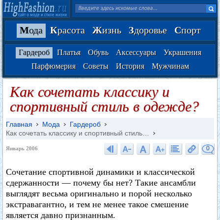
М
ода
К
расота
Ж
изнь
З
доровье
С
порт
Гардероб
Платья
Обувь
Аксессуары
Украшения
Парфюмерия
Советы
История
Мужчинам
Как сочетать классику и
спортивный стиль в одежде?
Главная
Мода
Гардероб
Как сочетать классику и спортивный стиль…
0
Январь 2006
Сочетание спортивной динамики и классической
сдержанности — почему бы нет? Такие ансамбли
выглядят весьма оригинально и порой несколько
экстравагантно, и тем не менее такое смешение
является давно признанным.