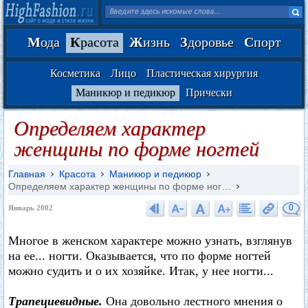
М
ода
К
расота
Ж
изнь
З
доровье
С
порт
Косметика
Лицо
Пластическая хирургия
Маникюр и педикюр
Прически
Определяем характер
женщины по форме ногтей
Главная
Красота
Маникюр и педикюр
Определяем характер женщины по форме ног…
0
Январь 2002
Многое в женском характере можно узнать, взглянув
на ее... ногти. Оказывается, что по форме ногтей
можно судить и о их хозяйке. Итак, у нее ногти...
Трапециевидные.
Она довольно лестного мнения о