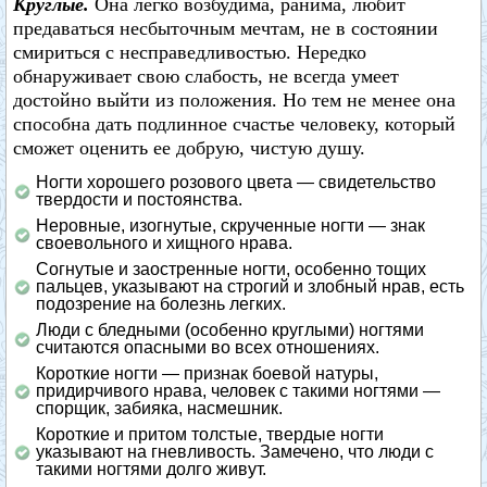
Круглые.
Она легко возбудима, ранима, любит
предаваться несбыточным мечтам, не в состоянии
смириться с несправедливостью. Нередко
обнаруживает свою слабость, не всегда умеет
достойно выйти из положения. Но тем не менее она
способна дать подлинное счастье человеку, который
сможет оценить ее добрую, чистую душу.
Ногти хорошего розового цвета — свидетельство
твердости и постоянства.
Неровные, изогнутые, скрученные ногти — знак
своевольного и хищного нрава.
Согнутые и заостренные ногти, особенно тощих
пальцев, указывают на строгий и злобный нрав, есть
подозрение на болезнь легких.
Люди с бледными (особенно круглыми) ногтями
считаются опасными во всех отношениях.
Короткие ногти — признак боевой натуры,
придирчивого нрава, человек с такими ногтями —
спорщик, забияка, насмешник.
Короткие и притом толстые, твердые ногти
указывают на гневливость. Замечено, что люди с
такими ногтями долго живут.