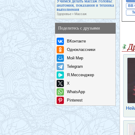
Учимся делать массаж головы:
анатомия, показания и техника
BB 
выполнения
T
Здоровье
›
Массаж
Поделитесь с друзьями
ВКонтакте
Д
Одноклассники
Мой Мир
Telegram
Я.Мессенджер
X
WhatsApp
Pinterest
Нейл