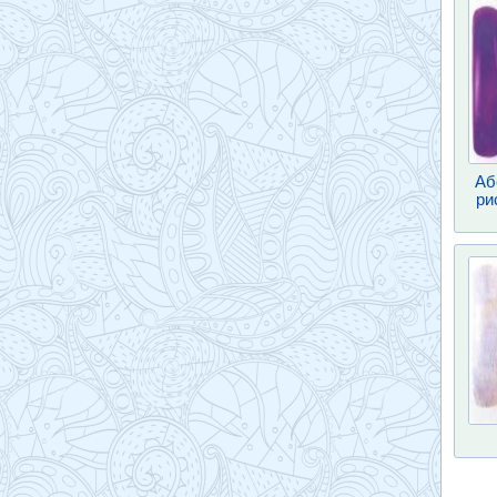
Аб
ри