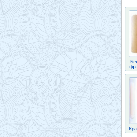
Бе
фра
Кра