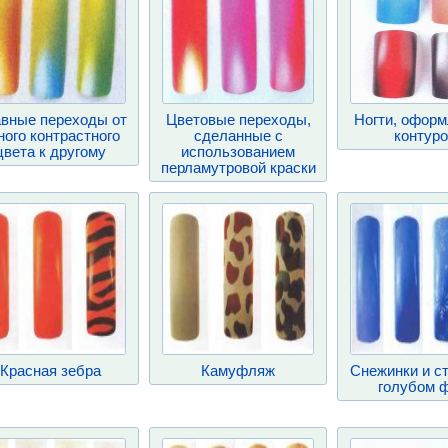
вные переходы от
Цветовые переходы,
Ногти, офор
ного контрастного
сделанные с
контур
цвета к другому
использованием
перламутровой краски
Красная зебра
Камуфляж
Снежинки и с
голубом 