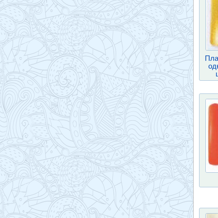
Пла
од