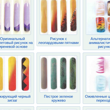
Оригинальный
Рисунок с
Альтернат
етовый рисунок на
леопардовыми пятнами
анималисти
иреневой основе
рисунк
кирующий черный
Пестрое зеленое
Оживленные ц
зигзаг
кружево
перехо