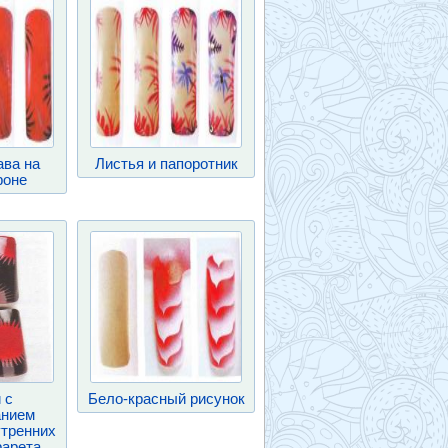
ава на
Листья и папоротник
фоне
 с
Бело-красный рисунок
анием
утренних
фарета