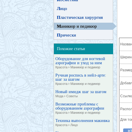
Л
ицо
П
ластическая хирургия
М
аникюр и педикюр
П
рически
Назван
Похожие статьи
Ширина
Оборудование для ногтевой
аэрографии и уход за ним
Красота
›
Маникюр и педикюр
Разме
Ручная роспись в нейл-арте:
шаг за шагом
Добавл
Красота
›
Маникюр и педикюр
Новый имидж шаг за шагом
Ссылка
Мода
›
Советы
Возможные проблемы с
оборудованием аэрографии
Распол
Красота
›
Маникюр и педикюр
Для то
Техника выполнения макияжа
Красота
›
Лицо
H