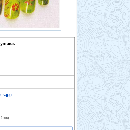
lympics
cs.jpg
й код: