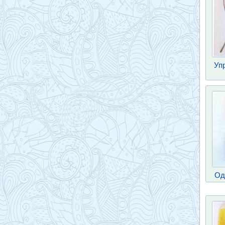
Уп
Од