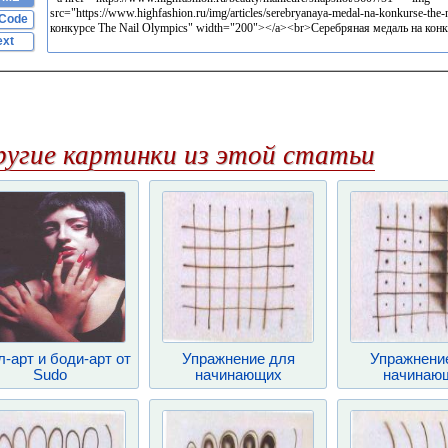
Code
ext
ругие картинки из этой статьи
-арт и боди-арт от
Упражнение для
Упражнени
Sudo
начинающих
начинаю