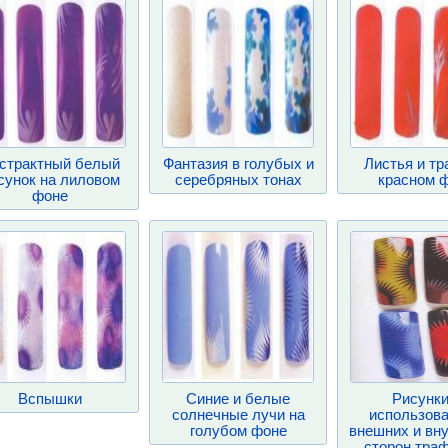
страктный белый
Фантазия в голубых и
Листья и тр
сунок на лиловом
серебряных тонах
красном 
фоне
Вспышки
Синие и белые
Рисунки
солнечные лучи на
использов
голубом фоне
внешних и вн
сторон тра