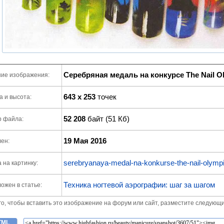
Серебряная медаль на конкурсе The Nail O
ие изображения:
643 x 253
точек
 и высота:
52 208
байт (51 Кб)
р файла:
19 Мая 2016
ен:
serebryanaya-medal-na-konkurse-the-nail-olympi
 на картинку:
Техника ногтевой аэрографии: шаг за шагом
ожен в статье:
го, чтобы вставить это изображение на форум или сайт, разместите следующи
TML