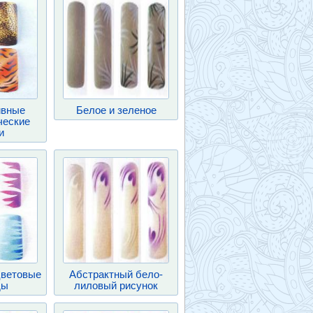
ивные
Белое и зеленое
ческие
и
ветовые
Абстрактный бело-
ды
лиловый рисунок