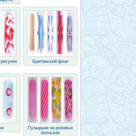
 рисунок
Британский флаг
ки
Пузырьки на розовых
полосках