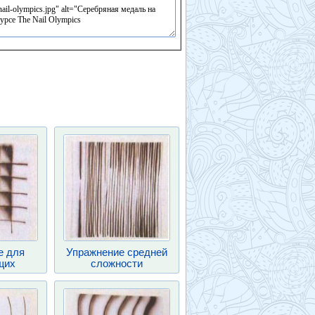
е для
Упражнение средней
щих
сложности