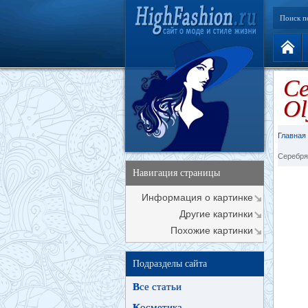
Поиск п
Се
Ol
Главная
Серебря
Навигация страницы
Информация о картинке
Другие картинки
Похожие картинки
Подразделы сайта
В
се статьи
К
осметика