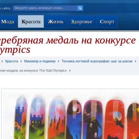
о сайту:
М
ода
К
расота
Ж
изнь
З
доровье
С
порт
ребряная медаль на конкурсе 
ympics
Красота
Маникюр и педикюр
Техника ногтевой аэрографии: шаг за шагом
ная медаль на конкурсе The Nail Olympics