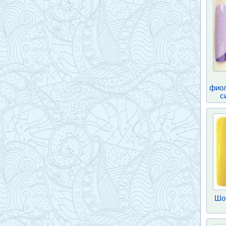
фиол
с
Шо