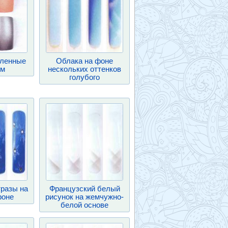
мленные
Облака на фоне
ом
нескольких оттенков
голубого
тразы на
Французский белый
фоне
рисунок на жемчужно-
белой основе