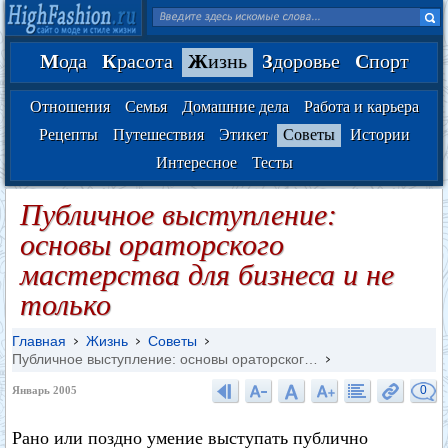
М
ода
К
расота
Ж
изнь
З
доровье
С
порт
Отношения
Семья
Домашние дела
Работа и карьера
Рецепты
Путешествия
Этикет
Советы
Истории
Интересное
Тесты
Публичное выступление:
основы ораторского
мастерства для бизнеса и не
только
Главная
Жизнь
Советы
Публичное выступление: основы ораторског…
0
Январь 2005
Рано или поздно умение выступать публично