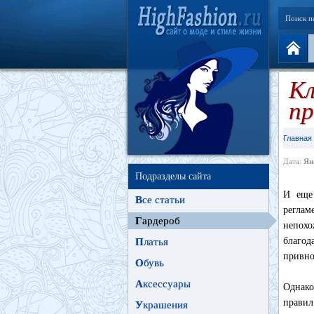
Поиск п
Кл
пр
Главная
Дата:
Ян
Подразделы сайта
И еще 
В
се статьи
реглам
Г
ардероб
непохо
благод
П
латья
привно
О
бувь
А
ксессуары
Однако
правил
У
крашения