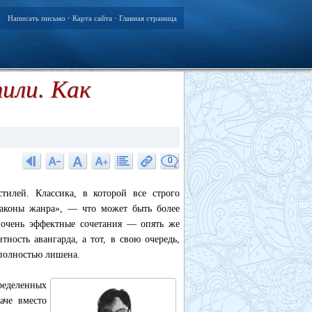
Написать письмо
Карта сайта
Главная страница
•
•
или. Как
0
илей. Классика, в которой все строго
«законы жанра», — что может быть более
 очень эффектные сочетания — опять же
тность авангарда, а тот, в свою очередь,
 полностью лишена.
ределенных
аче вместо