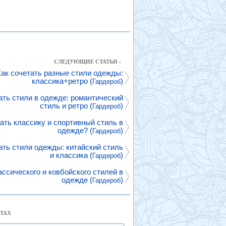
СЛЕДУЮЩИЕ СТАТЬИ ›
Как сочетать разные стили одежды:
классика+ретро (
)
Гардероб
ать стили в одежде: романтический
стиль и ретро (
)
Гардероб
ать классику и спортивный стиль в
одежде? (
)
Гардероб
ать стили одежды: китайский стиль
и классика (
)
Гардероб
ссического и ковбойского стилей в
одежде (
)
Гардероб
ТАХ