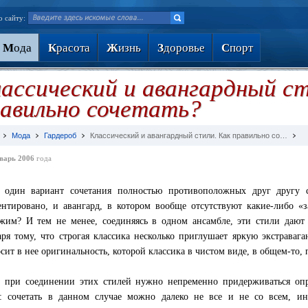
о сайту:
М
ода
К
расота
Ж
изнь
З
доровье
С
порт
ассический и авангардный ст
авильно сочетать?
Мода
Гардероб
Классический и авангардный стили. Как правильно со…
варь 2006
года
один вариант сочетания полностью противоположных друг другу ст
ентировано, и авангард, в котором вообще отсутствуют какие-либо 
жим? И тем не менее, соединяясь в одном ансамбле, эти стили дают
аря тому, что строгая классика несколько приглушает яркую экстраваган
сит в нее оригинальность, которой классика в чистом виде, в общем-то,
 при соединении этих стилей нужно непременно придерживаться оп
: сочетать в данном случае можно далеко не все и не со всем, ин