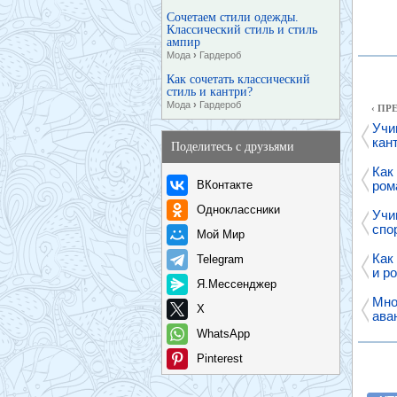
Сочетаем стили одежды.
Классический стиль и стиль
ампир
Мода
›
Гардероб
Как сочетать классический
стиль и кантри?
Мода
›
Гардероб
‹ П
Учи
кант
Поделитесь с друзьями
Как
ВКонтакте
ром
Одноклассники
Учи
спо
Мой Мир
Как
Telegram
и р
Я.Мессенджер
Мно
X
ава
WhatsApp
Pinterest