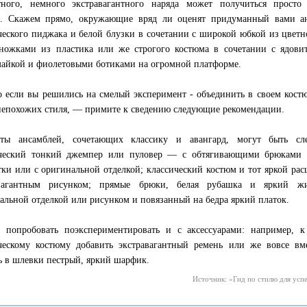
тного, немного экстравагантного наряда может получиться просто
м. Скажем прямо, окружающие вряд ли оценят придуманный вами а
ческого пиджака и белой блузки в сочетании с широкой юбкой из цветн
ножками из пластика или же строгого костюма в сочетании с ядовит
майкой и фиолетовыми ботиками на огромной платформе.
о если вы решились на смелый эксперимент - объединить в своем костю
непохожих стиля, — примите к сведению следующие рекомендации.
нты ансамблей, сочетающих классику и авангард, могут быть сл
ический тонкий джемпер или пуловер — с обтягивающими брюками 
тки или с оригинальной отделкой; классический костюм и тот яркой ра
авагантным рисунком; прямые брюки, белая рубашка и яркий 
альной отделкой или рисунком и повязанный на бедра яркий платок.
попробовать поэкспериментировать и с аксессуарами: например, 
ческому костюму добавить экстравагантный ремень или же вовсе вм
ь в шлевки пестрый, яркий шарфик.
Источник: «Гид по стилю для успе