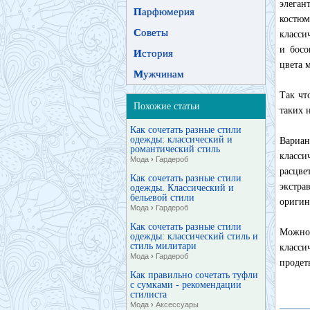
элеган
П
арфюмерия
костю
С
оветы
класси
и босо
И
стория
цвета 
М
ужчинам
Так чт
Похожие статьи
таких 
Как сочетать разные стили
одежды: классический и
Вариа
романтический стиль
класс
Мода
›
Гардероб
расцве
Как сочетать разные стили
экстр
одежды. Классический и
бельевой стили
оригин
Мода
›
Гардероб
Как сочетать разные стили
Можно 
одежды: классический стиль и
стиль милитари
класси
Мода
›
Гардероб
продет
Как правильно сочетать туфли
с сумками - рекомендации
стилиста
Мода
›
Аксессуары