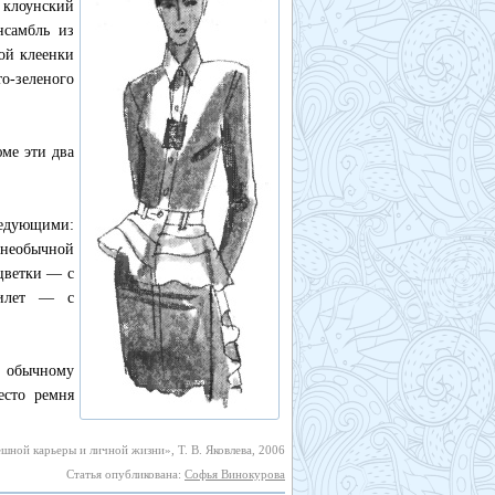
 клоунский
нсамбль из
ой клеенки
о-зеленого
ме эти два
едующими:
необычной
сцветки — с
жилет — с
к обычному
есто ремня
шной карьеры и личной жизни», Т. В. Яковлева, 2006
Статья опубликована:
Софья Винокурова