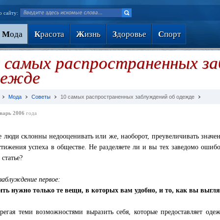
о сайту:
М
ода
К
расота
Ж
изнь
З
доровье
С
порт
 самых распространенных з
дежде
Мода
Советы
10 самых распространенных заблуждений об одежде
варь 2006
года
 люди склонны недооценивать или же, наоборот, преувеличивать значен
стижения успеха в обществе. Не разделяете ли и вы тех заведомо ошиб
 статье?
заблуждение первое:
ть нужно только те вещи, в которых вам удобно, и то, как вы выгля
регая теми возможностями выразить себя, которые предоставляет одеж