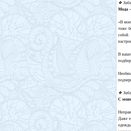
❖ Забл
Мода 
«В мое
тоже б
собой.
настро
В ваше
подбир
Необяз
подчер
❖ Забл
С моим
Неправ
Даже е
одежды