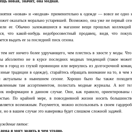
ещь новая, значит, она модная.
онятия «новая» и «модная» применительно к одежде — вовсе не одно и
ожет оказаться морально устаревшей. Возможно, она уже не первый сезо
или ее. Обычно залежавшиеся в магазине вещи прошлых коллекций 
ься, что какой-нибудь недобросовестный продавец, видя, что поку
ается выдать ее за последний писк сезона.
тем нет ничего более удручающего, чем плестись в хвосте у моды. Чт
ы абсолютно не в курсе последних модных тенденций (такое может 
ли в город из глухой провинции или вернулись из долгосрочной коман
 иные традиции в одежде), старайтесь обращать внимание на то, в чем 
ы актуальны в нынешнем сезоне. Хорошо было бы также походить
тавленным там ассортиментом, полистать модные журналы. А вот 
ик информации в данном случае. Они, как правило, ориентированы
остью. По крайней мере, в повседневной жизни носить большинст
авляется возможным. Разумеется, можно использовать в своем гардеро
е, но в вашем случае это наверняка будет слишком сложной задачей.
уждение пятое:
 дома я могу ходить в чем угодно.