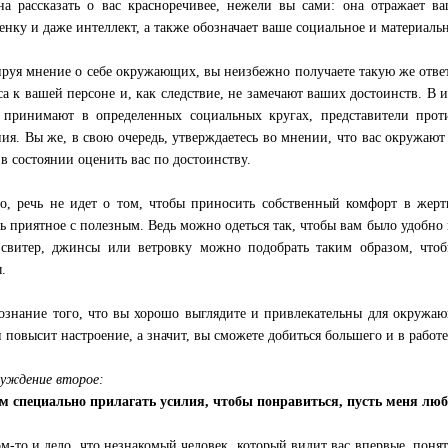
на рассказать о вас красноречивее, нежели вы сами: она отражает ва
енку и даже интеллект, а также обозначает ваше социальное и материаль
руя мнение о себе окружающих, вы неизбежно получаете такую же отв
са к вашей персоне и, как следствие, не замечают ваших достоинств. В и
 принимают в определенных социальных кругах, представители про
ия. Вы же, в свою очередь, утверждаетесь во мнении, что вас окружают
 в состоянии оценить вас по достоинству.
о, речь не идет о том, чтобы приносить собственный комфорт в жертв
ть приятное с полезным. Ведь можно одеться так, чтобы вам было удобн
свитер, джинсы или ветровку можно подобрать таким образом, что
.
ознание того, что вы хорошо выглядите и привлекательны для окружаю
и повысит настроение, а значит, вы сможете добиться большего и в работ
уждение второе:
м специально прилагать усилия, чтобы понравиться, пусть меня любя
ом-то и дело, что незнакомый человек, который видит вас впервые, понят