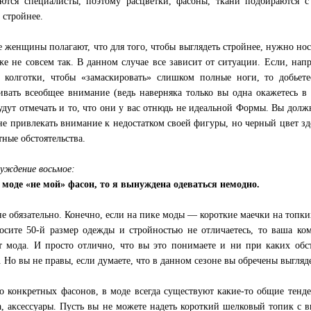
ются специалисты, поэтому расцветки, фасоны, ткани подбираются с
 стройнее.
 женщины полагают, что для того, чтобы выглядеть стройнее, нужно нос
же не совсем так. В данном случае все зависит от ситуации. Если, нап
 колготки, чтобы «замаскировать» слишком полные ноги, то добьете
ивать всеобщее внимание (ведь наверняка только вы одна окажетесь в 
удут отмечать и то, что они у вас отнюдь не идеальной Формы. Вы долж
не привлекать внимание к недостатком своей фигуры, но черный цвет зд
тные обстоятельства.
уждение восьмое:
 моде «не мой» фасон, то я вынуждена одеваться немодно.
не обязательно. Конечно, если на пике моды — короткие маечки на топк
осите 50-й размер одежды и стройностью не отличаетесь, то ваша ком
т мода. И просто отлично, что вы это понимаете и ни при каких обст
. Но вы не правы, если думаете, что в данном сезоне вы обречены выгляд
 конкретных фасонов, в моде всегда существуют какие-то общие тенде
а, аксессуары. Пусть вы не можете надеть короткий шелковый топик с 