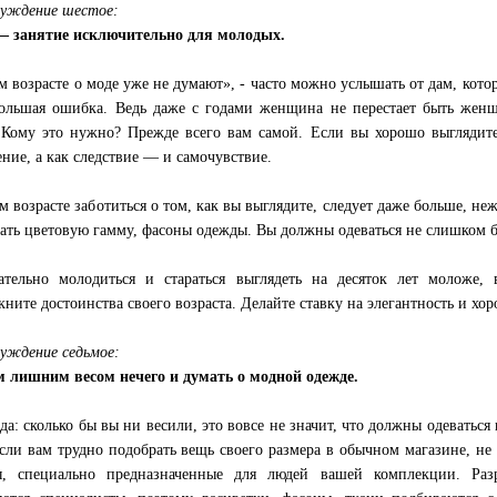
уждение шестое:
— занятие исключительно для молодых.
м возрасте о моде уже не думают», - часто можно услышать от дам, котор
ольшая ошибка. Ведь даже с годами женщина не перестает быть женщ
 Кому это нужно? Прежде всего вам самой. Если вы хорошо выглядите
ение, а как следствие — и самочувствие.
м возрасте заботиться о том, как вы выглядите, следует даже больше, н
ать цветовую гамму, фасоны одежды. Вы должны одеваться не слишком бр
ательно молодиться и стараться выглядеть на десяток лет моложе
кните достоинства своего возраста. Делайте ставку на элегантность и хо
уждение седьмое:
 лишним весом нечего и думать о модной одежде.
да: сколько бы вы ни весили, это вовсе не значит, что должны одеватьс
сли вам трудно подобрать вещь своего размера в обычном магазине, не 
, специально предназначенные для людей вашей комплекции. Разр