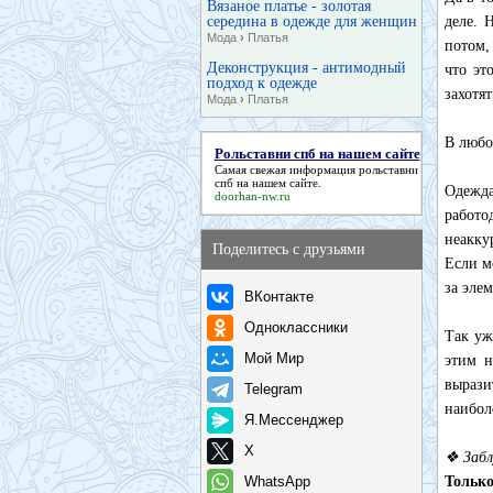
Вязаное платье - золотая
середина в одежде для женщин
деле. 
Мода
›
Платья
потом,
Деконструкция - антимодный
что эт
подход к одежде
захотя
Мода
›
Платья
В любо
Рольставни спб на нашем сайте
Самая свежая информация
рольставни
спб на нашем сайте
.
Одежда
doorhan-nw.ru
работо
неакку
Поделитесь с друзьями
Если м
за эле
ВКонтакте
Одноклассники
Так уж
Мой Мир
этим н
вырази
Telegram
наибол
Я.Мессенджер
X
❖ Забл
WhatsApp
Только