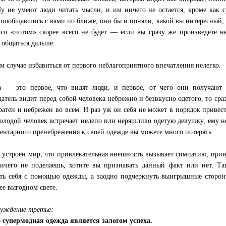
Ну не умеют люди читать мысли, и им ничего не остается, кроме как 
 пообщавшись с вами по ближе, они бы и поняли, какой вы интересный, з
ого «потом» скорее всего не будет — если вы сразу же произведете н
т общаться дальше.
м случае избавиться от первого неблагоприятного впечатления нелегко.
 — это первое, что видят люди, и первое, от чего они получают в
датель видит перед собой человека небрежно и безвкусно одетого, то сраз
ратен и небрежен во всем. И раз уж он себя не может в порядок привест
олодой человек встречает нелепо или неряшливо одетую девушку, ему не 
ментарного пренебрежения к своей одежде вы можете много потерять.
 устроен мир, что привлекательная внешность вызывает симпатию, прино
ичего не поделаешь, хотите вы признавать данный факт или нет. Та
ть себя с помощью одежды, а заодно подчеркнуть выигрышные сторон
ее выгодном свете.
уждение третье:
 супермодная одежда является залогом успеха.