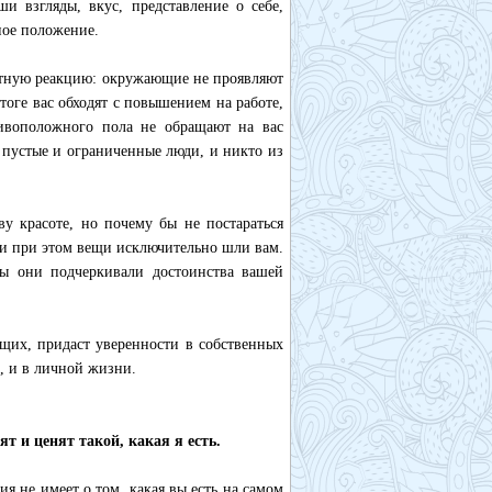
ши взгляды, вкус, представление о себе,
ное положение.
етную реакцию: окружающие не проявляют
тоге вас обходят с повышением на работе,
тивоположного пола не обращают на вас
 пустые и ограниченные люди, и никто из
у красоте, но почему бы не постараться
о и при этом вещи исключительно шли вам.
бы они подчеркивали достоинства вашей
щих, придаст уверенности в собственных
е, и в личной жизни.
т и ценят такой, какая я есть.
ия не имеет о том, какая вы есть на самом