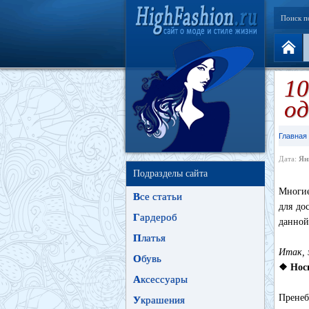
Поиск п
10
о
Главная
Дата:
Ян
Подразделы сайта
Многие
В
се статьи
для до
Г
ардероб
данной
П
латья
Итак, 
О
бувь
❖ Носи
А
ксессуары
Пренеб
У
крашения