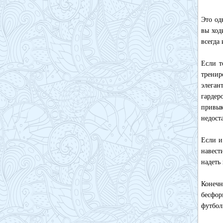
Это од
вы ход
всегда 
Если т
тренир
элеган
гардер
привык
недост
Если и
навест
надеть 
Конечн
бесфор
футбол