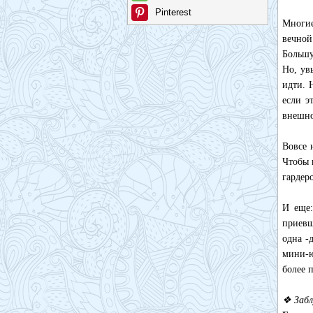
Pinterest
Многие
вечной
Большу
Но, ув
идти. 
если э
внешно
Вовсе 
Чтобы 
гардер
И еще:
приевш
одна -
мини-ю
более 
❖ Забл