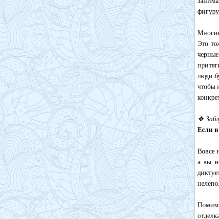
занима
фигуру
Многие
Это то
черные
притяг
люди б
чтобы 
конкре
❖ Забл
Если в
Вовсе 
а вы н
диктуе
нелепо
Помимо
отделк