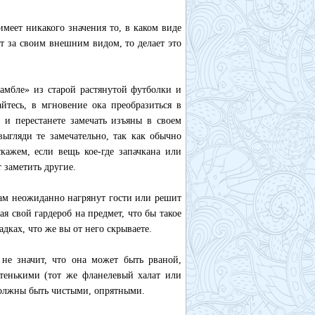
меет никакого значения то, в каком виде
ит за своим внешним видом, то делает это
самбле» из старой растянутой футболки и
йтесь, в мгновение ока преобразиться в
 и перестанете замечать изъяны в своем
ыгляди те замечательно, так как обычно
кажем, если вещь кое-где запачкана или
 заметить другие.
к вам неожиданно нагрянут гости или решит
я свой гардероб на предмет, что бы такое
адках, что же вы от него скрываете.
не значит, что она может быть рваной,
тенькими (тот же фланелевый халат или
должны быть чистыми, опрятными.