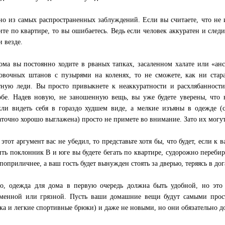
но из самых распространенных заблуждений. Если вы считаете, что не и
ите по квартире, то вы ошибаетесь. Ведь если человек аккуратен и след
и везде.
ома вы постоянно ходите в рваных тапках, засаленном халате или «ан
овочных штанов с пузырями на коленях, то не сможете, как ни стара
тную леди. Вы просто привыкнете к неаккуратности и расхлябанности
обе. Надев новую, не заношенную вещь, вы уже будете уверены, что в
ли видеть себя в гораздо худшем виде, а мелкие изъяны в одежде (с
аточно хорошо выглажена) просто не примете во внимание. Зато их могут
 этот аргумент вас не убедил, то представьте хотя бы, что будет, если 
ить поклонник В и юге вы будете бегать по квартире, судорожно перебира
поприличнее, а ваш гость будет вынужден стоять за дверью, теряясь в дог
о, одежда для дома в первую очередь должна быть удобной, но это 
менной или грязной. Пусть ваши домашние вещи будут самыми прос
ка и легкие спортивные брюки) и даже не новыми, но они обязательно 