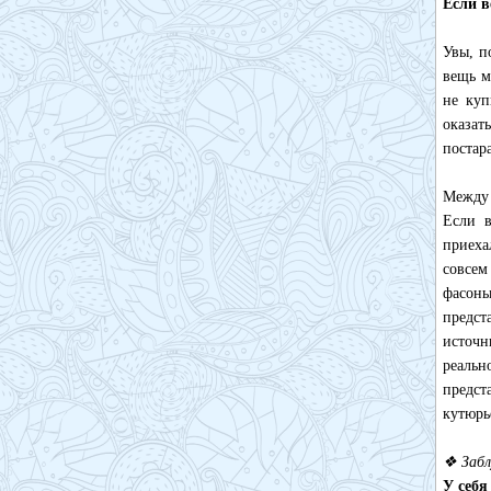
Если в
Увы, п
вещь м
не куп
оказат
постар
Между 
Если в
приеха
совсем
фасон
предс
источн
реальн
предст
кутюрь
❖ Забл
У себя