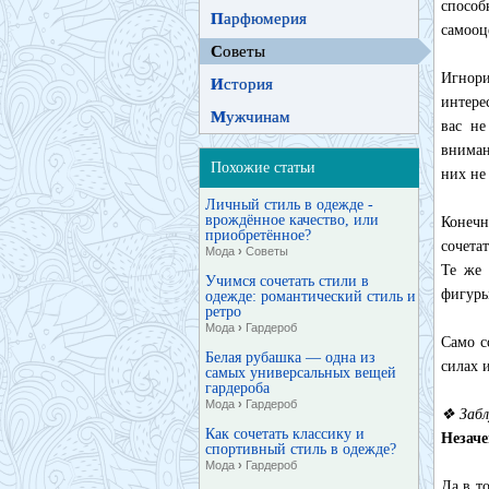
способ
П
арфюмерия
самооц
С
оветы
Игнори
И
стория
интере
М
ужчинам
вас не
вниман
Похожие статьи
них не
Личный стиль в одежде -
врождённое качество, или
Конечн
приобретённое?
сочета
Мода
›
Советы
Те же 
Учимся сочетать стили в
фигуры
одежде: романтический стиль и
ретро
Мода
›
Гардероб
Само с
Белая рубашка — одна из
силах 
самых универсальных вещей
гардероба
Мода
›
Гардероб
❖ Забл
Как сочетать классику и
Незаче
спортивный стиль в одежде?
Мода
›
Гардероб
Да в т