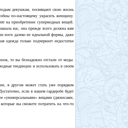
молодым девушкам, посвящают свою жизнь
особны по-настоящему украсить женщину.
атят на приобретение супермодных вещей.
рашала вас, она прежде всего должна вам
ши ноги далеко не идеальной формы, даже
ая одежда только подчеркнет недостатки
инок, то вы безнадежно отстали от моды.
модные тенденции и использовать в своем
оне, в другом может стать уже порядком
остаточно, если в вашем гардеробе будет
нее «универсальными» вещами (джинсами,
 которые вы сможете потратить на что-то