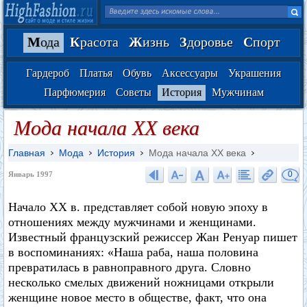
М
ода
К
расота
Ж
изнь
З
доровье
С
порт
Гардероб
Платья
Обувь
Аксессуары
Украшения
Парфюмерия
Советы
История
Мужчинам
Мода начала XX века
Главная
Мода
История
Мода начала XX века
0
Январь 1997
Начало XX в. представляет собой новую эпоху в
отношениях между мужчинами и женщинами.
Известный французский режиссер Жан Ренуар пишет
в воспоминаниях: «Наша раба, наша половина
превратилась в равноправного друга. Словно
несколько смелых движений ножницами открыли
женщине новое место в обществе, факт, что она