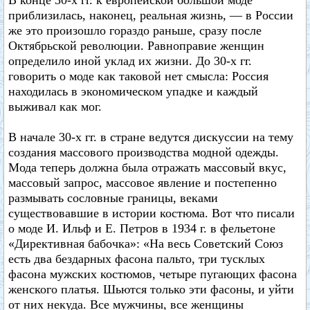
В конце 30-х гг. к европейской большой моде
приблизилась, наконец, реальная жизнь, — в России
же это произошло гораздо раньше, сразу после
Октябрьской революции. Равноправие женщин
определило иной уклад их жизни. До 30-х гг.
говорить о моде как таковой нет смысла: Россия
находилась в экономическом упадке и каждый
выживал как мог.
В начале 30-х гг. в стране ведутся дискуссии на тему
создания массового производства модной одежды.
Мода теперь должна была отражать массовый вкус,
массовый запрос, массовое явление и постепенно
размывать сословные границы, веками
существовавшие в истории костюма. Вот что писали
о моде И. Ильф и Е. Петров в 1934 г. в фельетоне
«Директивная бабочка»: «На весь Советский Союз
есть два бездарных фасона пальто, три тусклых
фасона мужских костюмов, четыре пугающих фасона
женского платья. Шьются только эти фасоны, и уйти
от них некуда. Все мужчины, все женщины