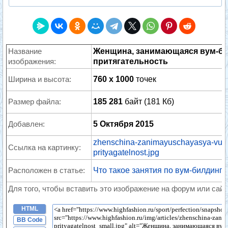
Название
Женщина, занимающаяся вум-би
изображения:
притягательность
Ширина и высота:
760 x 1000
точек
Размер файла:
185 281
байт (181 Кб)
Добавлен:
5 Октября 2015
zhenschina-zanimayuschayasya-vum-
Ссылка на картинку:
prityagatelnost.jpg
Расположен в статье:
Что такое занятия по вум-билдингу
Для того, чтобы вставить это изображение на форум или сайт
HTML
BB Code