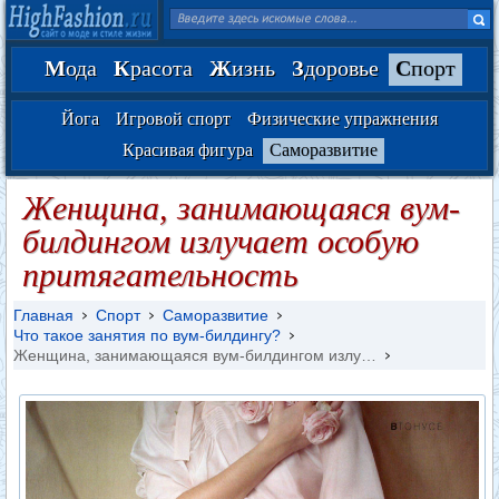
М
ода
К
расота
Ж
изнь
З
доровье
С
порт
Йога
Игровой спорт
Физические упражнения
Красивая фигура
Саморазвитие
Женщина, занимающаяся вум-
билдингом излучает особую
притягательность
Главная
Спорт
Саморазвитие
Что такое занятия по вум-билдингу?
Женщина, занимающаяся вум-билдингом излу…