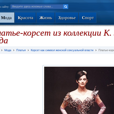
о сайту:
М
ода
К
расота
Ж
изнь
З
доровье
С
порт
атье-корсет из коллекции К.
да
Мода
Платья
Корсет как символ женской сексуальной власти
Платье-корс