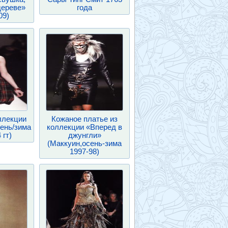
дереве»
года
09)
ллекции
Кожаное платье из
сень/зима
коллекции «Вперед в
 гт)
джунгли»
(Маккуин,осень-зима
1997-98)