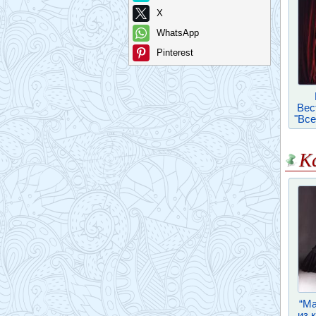
X
WhatsApp
Pinterest
Вес
"Все
К
“Ma
из 