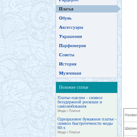
П
латья
О
бувь
А
ксессуары
У
крашения
П
арфюмерия
С
оветы
И
стория
М
ужчинам
Похожие статьи
Платье-павлин - символ
безудержной роскоши и
самолюбования
Мода
›
Платья
Назван
Одноразовое бумажное платье -
символ быстротечности моды
60-х
Ширина
Мода
›
Платья