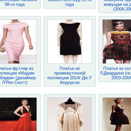
98-го года
года
живущая на 
(2008-20
латье-футляр из
Платье из
Платье из ко
оллекции «Мадам
промежуточной
Р.Джардини (о
барри» (дизайнер
коллекции 2014г Дж У
2003-2004
Л'Рен Скотт)
Андерсон