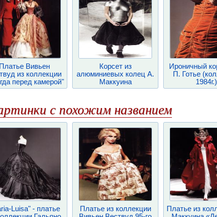
Платье Вивьен
Корсет из
Ироничный ко
твуд из коллекции
алюминиевых колец А.
П. Готье (ко
гда перед камерой"
Маккуина
1984г.)
артинки с похожим названием
ria-Luisa" - платье
Платье из коллекции
Платье из кол
коллекции Гальяно
Вивьен Вествуд 95-го
Маккуина «Д