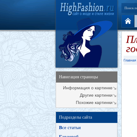
Поиск п
Пл
го
Главная
Навигация страницы
Информация о картинке
Другие картинки
Похожие картинки
Подразделы сайта
В
се статьи
Г
ардероб