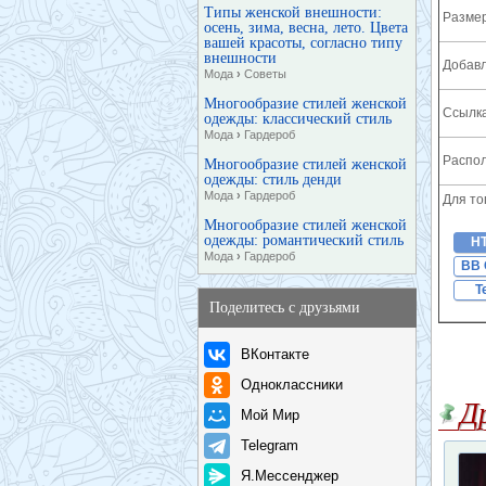
Типы женской внешности:
Разме
осень, зима, весна, лето. Цвета
вашей красоты, согласно типу
внешности
Добавл
Мода
›
Советы
Многообразие стилей женской
Ссылка
одежды: классический стиль
Мода
›
Гардероб
Распол
Многообразие стилей женской
одежды: cтиль денди
Мода
›
Гардероб
Для то
Многообразие стилей женской
одежды: романтический стиль
H
Мода
›
Гардероб
BB 
T
Поделитесь с друзьями
ВКонтакте
Одноклассники
Д
Мой Мир
Telegram
Я.Мессенджер