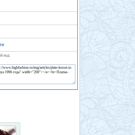
ти
й код: