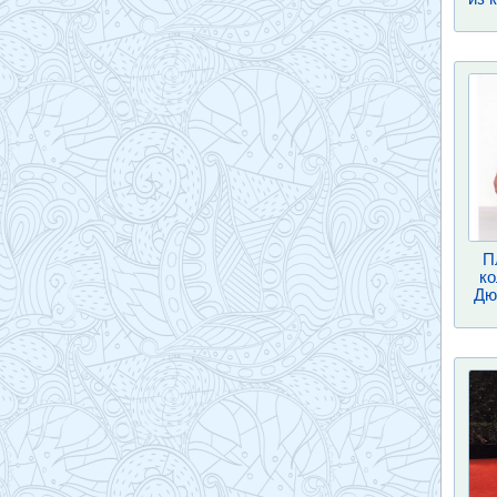
П
к
Дю