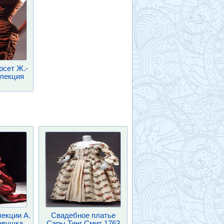
рсет Ж.-
ллекция
лекции А.
Свадебное платье
евушка,
Сары Тинг Смит 1763