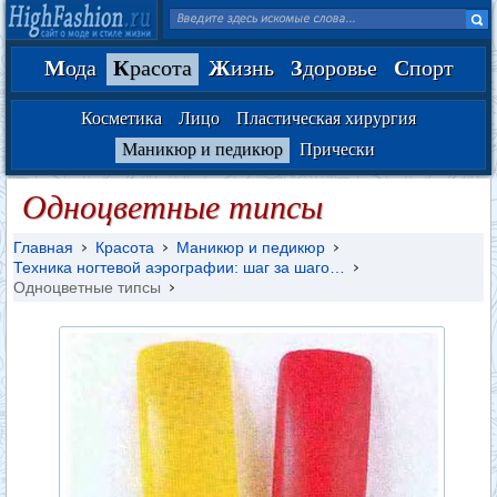
М
ода
К
расота
Ж
изнь
З
доровье
С
порт
Косметика
Лицо
Пластическая хирургия
Маникюр и педикюр
Прически
Одноцветные типсы
Главная
Красота
Маникюр и педикюр
Техника ногтевой аэрографии: шаг за шаго…
Одноцветные типсы