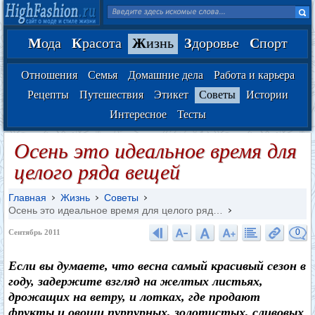
М
ода
К
расота
Ж
изнь
З
доровье
С
порт
Отношения
Семья
Домашние дела
Работа и карьера
Рецепты
Путешествия
Этикет
Советы
Истории
Интересное
Тесты
Осень это идеальное время для
целого ряда вещей
Главная
Жизнь
Советы
Осень это идеальное время для целого ряд…
0
Сентябрь 2011
Если вы думаете, что весна самый красивый сезон в
году, задержите взгляд на желтых листьях,
дрожащих на ветру, и лотках, где продают
фрукты и овощи пурпурных, золотистых, сливовых