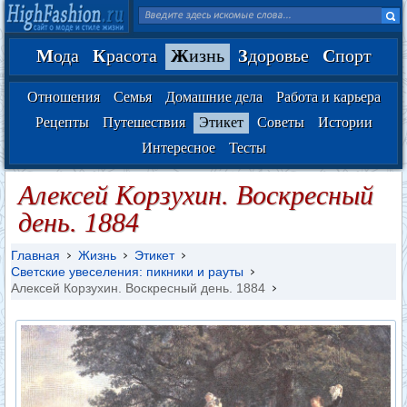
М
ода
К
расота
Ж
изнь
З
доровье
С
порт
Отношения
Семья
Домашние дела
Работа и карьера
Рецепты
Путешествия
Этикет
Советы
Истории
Интересное
Тесты
Алексей Корзухин. Воскресный
день. 1884
Главная
Жизнь
Этикет
Светские увеселения: пикники и рауты
Алексей Корзухин. Воскресный день. 1884