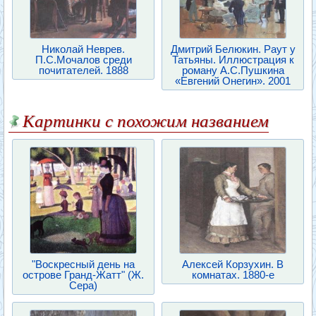
Николай Неврев.
Дмитрий Белюкин. Раут у
П.С.Мочалов среди
Татьяны. Иллюстрация к
почитателей. 1888
роману А.С.Пушкина
«Евгений Онегин». 2001
Картинки с похожим названием
"Воскресный день на
Алексей Корзухин. В
острове Гранд-Жатт" (Ж.
комнатах. 1880-е
Сера)