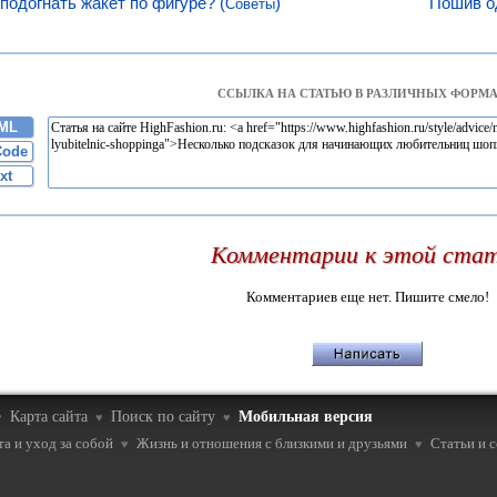
 подогнать жакет по фигуре? (
)
Пошив о
Советы
ССЫЛКА НА СТАТЬЮ В РАЗЛИЧНЫХ ФОРМА
ML
Code
xt
Комментарии к этой ста
Комментариев еще нет. Пишите смело!
Карта сайта
Поиск по сайту
Мобильная версия
♥
♥
♥
а и уход за собой
Жизнь и отношения с близкими и друзьями
Статьи и 
♥
♥