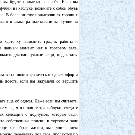
о вы будете примерять на себя. Если вы
флями на каблуке, возьмите с собой обувь
ше. В большинстве примерочных хороших
ываем в самые разные магазины, лучше на
 карточку, выясните график работы и
в данный момент нет в торговом зале,
ожить для вас нужные вещи, подсказать,
ам в состоянии физического дискомфорта
дь поесть, если вы задумали со вершить
ать еще об одном. Даже если вы считаете,
 мере, что и для театра каблуки, следите
ах сенсаций с подиумов, которые были
ете собственные поиски в торговом зале
орциях и образе жизни, вы с удивлением
можно переделать под себя, продаются по