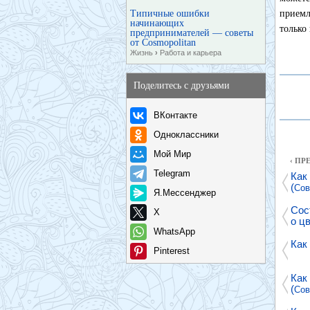
Типичные ошибки
приемл
начинающих
только
предпринимателей — советы
от Cosmopolitan
Жизнь
›
Работа и карьера
Поделитесь с друзьями
ВКонтакте
Одноклассники
Мой Мир
‹ П
Telegram
Как
(
Сов
Я.Мессенджер
Сос
X
о цв
WhatsApp
Как
Pinterest
Как
(
Сов