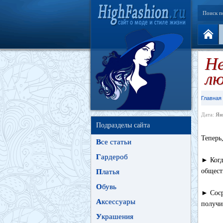
Поиск п
Не
лю
Главная
Дата:
Ян
Подразделы сайта
Теперь
В
се статьи
Г
ардероб
► Когд
общест
П
латья
О
бувь
► Соср
А
ксессуары
получи
У
крашения