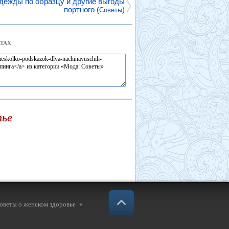
дежды по образцу и другие выгоды
портного (
)
Советы
ТАХ
тье
советы о женском здоровье
♥