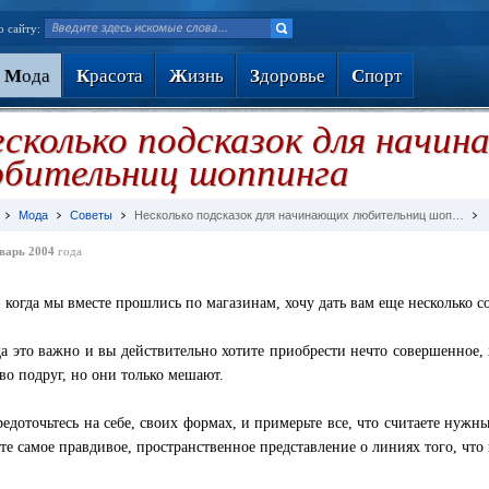
о сайту:
М
ода
К
расота
Ж
изнь
З
доровье
С
порт
сколько подсказок для начи
бительниц шоппинга
Мода
Советы
Несколько подсказок для начинающих любительниц шоп…
варь 2004
года
, когда мы вместе прошлись по магазинам, хочу дать вам еще несколько с
а это важно и вы действительно хотите приобрести нечто совершенное,
во подруг, но они только мешают.
едоточьтесь на себе, своих формах, и примерьте все, что считаете нужны
те самое правдивое, пространственное представление о линиях того, что