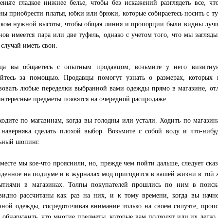
ньте гладкое нижнее белье, чтобы без искажений разглядеть все, чт
ны приобрести платья, юбки или брюки, которые собираетесь носить с ту
уком нужной высоты, чтобы общая линия и пропорции были видны луч
нов имеется пара или две туфель, однако с учетом того, что мы загляд
 случай иметь свои.
да вы общаетесь с опытным продавцом, возьмите у него визитную
йтесь за помощью. Продавцы помогут узнать о размерах, которых 
зовать любые переделки выбранной вами одежды прямо в магазине, отл
интересные предметы появятся на очередной распродаже.
одите по магазинам, когда вы голодны или устали. Ходить по магазин
 наверняка сделать плохой выбор. Возьмите с собой воду и что-нибу
ьный шопинг.
вместе мы кое-что прояснили, но, прежде чем пойти дальше, следует сказ
иденное на подиуме и в журналах мод пригодится в вашей жизни в той же
ытиями в магазинах. Толпы покупателей прошлись по ним в поиск
видно рассчитаны как раз на них, и к тому времени, когда вы начн
ной одежды, сосредоточивая внимание только на своем силуэте, проп
 обнаружить, что многие предметы, которые вам подходят или их легко 