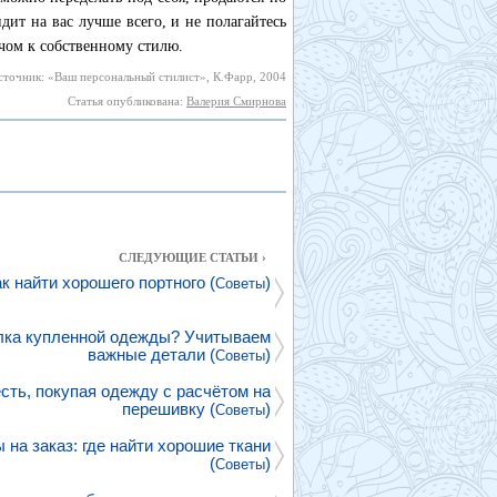
дит на вас лучше всего, и не полагайтесь
ючом к собственному стилю.
сточник: «Ваш персональный стилист», К.Фарр, 2004
Статья опубликована:
Валерия Смирнова
СЛЕДУЮЩИЕ СТАТЬИ ›
к найти хорошего портного (
)
Советы
ка купленной одежды? Учитываем
важные детали (
)
Советы
сть, покупая одежду с расчётом на
перешивку (
)
Советы
на заказ: где найти хорошие ткани
(
)
Советы