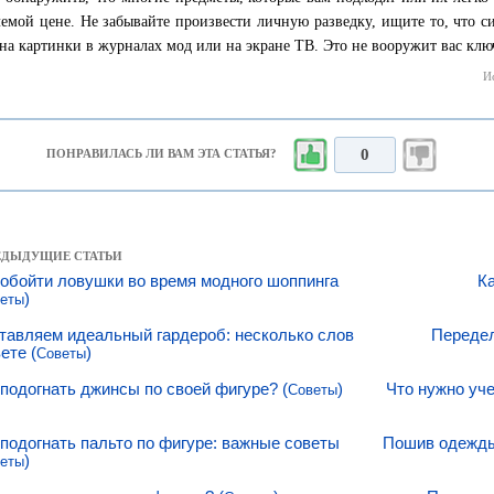
емой цене. Не забывайте произвести личную разведку, ищите то, что си
 на картинки в журналах мод или на экране ТВ. Это не вооружит вас кл
И
0
ПОНРАВИЛАСЬ ЛИ ВАМ ЭТА СТАТЬЯ?
РЕДЫДУЩИЕ СТАТЬИ
 обойти ловушки во время модного шоппинга
Ка
)
еты
тавляем идеальный гардероб: несколько слов
Передел
ете (
)
Советы
 подогнать джинсы по своей фигуре? (
)
Что нужно уче
Советы
 подогнать пальто по фигуре: важные советы
Пошив одежды 
)
еты