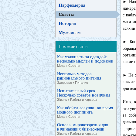
► Наде
П
арфюмерия
намере
С
оветы
с кабл
магази
И
стория
всякий
М
ужчинам
► Ког
Похожие статьи
обраща
органи
Как ухаживать за одеждой:
несколько мыслей и подсказок
какие 
Мода
›
Советы
Несколько методов
► Не х
рационального питания
значит
Здоровье
›
Питание
длител
Испытательный срок.
Несколько советов новичкам
Жизнь
›
Работа и карьера
Итак, 
Как обойти ловушки во время
что ув
модного шоппинга
за соб
Мода
›
Советы
дально
Основы мировоззрения для
фирмен
начинающих бизнес-леди
Жизнь
›
Работа и карьера
можете