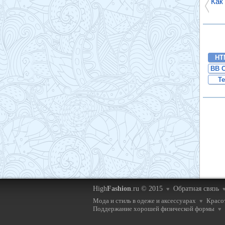
Как
HT
BB 
Te
High
Fashion
.ru © 2015
Обратная связь
♥
Мода и стиль в одеже и аксессуарах
Красот
♥
Поддержание хорошей физической формы
♥