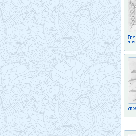
Гим
для
Упр