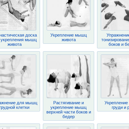
настическая доска
Укрепление мышц
Упражнени
 укрепления мышц
живота
тонизирован
живота
боков и б
ажнение для мышц
Растягивание и
Укрепление
грудной клетки
укрепление мышц
груди и 
верхней части боков и
бедер