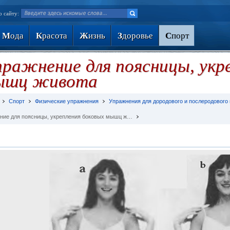
о сайту:
М
ода
К
расота
Ж
изнь
З
доровье
С
порт
ражнение для поясницы, укр
ышц живота
Спорт
Физические упражнения
Упражнения для дородового и послеродового
ние для поясницы, укрепления боковых мышц ж…