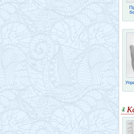
Пр
б
Упр
К