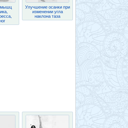
 мышц
Улучшение осанки при
ика,
изменении угла
ресса,
наклона таза
ног