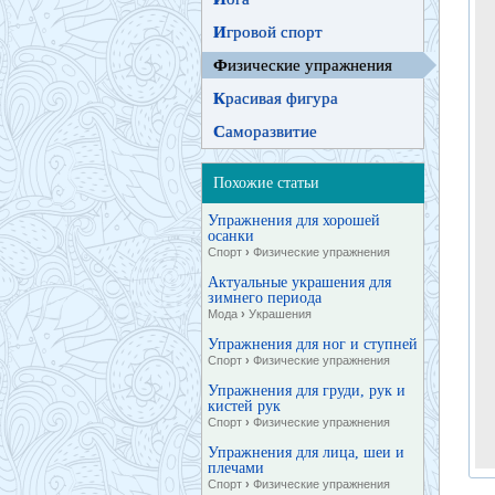
И
гровой спорт
Ф
изические упражнения
К
расивая фигура
С
аморазвитие
Похожие статьи
Упражнения для хорошей
осанки
Спорт
›
Физические упражнения
Актуальные украшения для
зимнего периода
Мода
›
Украшения
Упражнения для ног и ступней
Спорт
›
Физические упражнения
Упражнения для груди, рук и
кистей рук
Спорт
›
Физические упражнения
Упражнения для лица, шеи и
плечами
Спорт
›
Физические упражнения