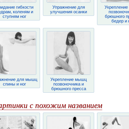
идание гибкости
Упражнение для
Укрепление
едрам, коленям и
улучшения осанки
позвоночн
ступням ног
брюшного п
бедер и 
ажнение для мышц
Укрепление мышц
спины и ног
позвоночника и
брюшного пресса
артинки с похожим названием