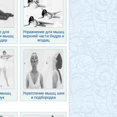
е для
Упражнение для мышц
ия мышц
верхней части бедра и
едер
ягодиц
 мышц
Укрепление мышц шеи
рук
и подбородка