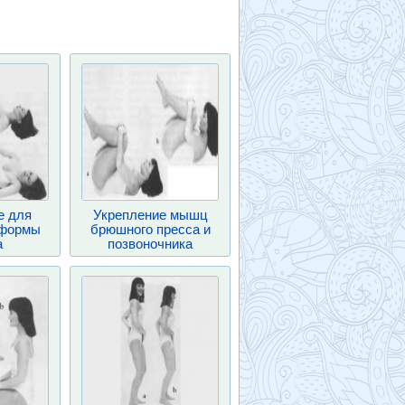
е для
Укрепление мышц
 формы
брюшного пресса и
а
позвоночника