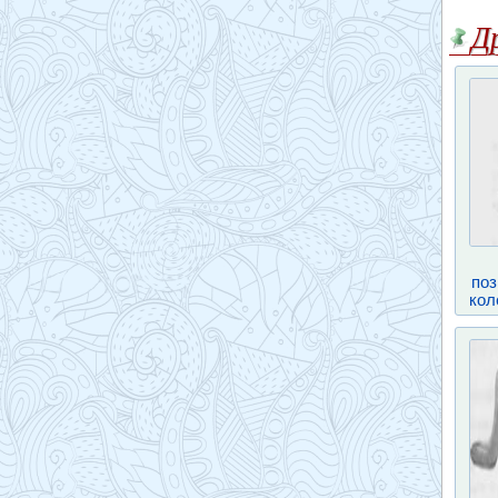
Д
поз
кол