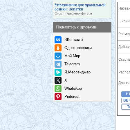
Упражнения для правильной
Назван
осанки: лопатки
Спорт
›
Красивая фигура
Ширина
Поделитесь с друзьями
Разме
ВКонтакте
Добавл
Одноклассники
Мой Мир
Ссылка
Telegram
Я.Мессенджер
Распол
X
Для то
WhatsApp
H
Pinterest
BB 
T