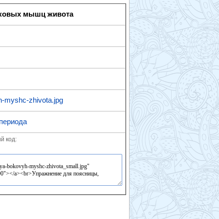
оковых мышц живота
h-myshc-zhivota.jpg
 периода
й код: