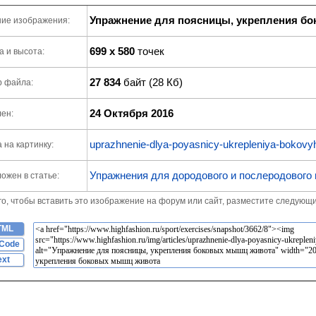
Упражнение для поясницы, укрепления б
ие изображения:
699 x 580
точек
 и высота:
27 834
байт (28 Кб)
р файла:
24 Октября 2016
ен:
uprazhnenie-dlya-poyasnicy-ukrepleniya-bokovy
 на картинку:
Упражнения для дородового и послеродового
ожен в статье:
го, чтобы вставить это изображение на форум или сайт, разместите следующи
TML
Code
ext