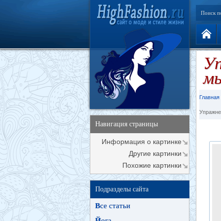
Поиск п
Уп
м
Главная
Упражне
Навигация страницы
Информация о картинке
Другие картинки
Похожие картинки
Подразделы сайта
В
се статьи
Й
ога