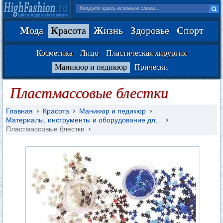
М
ода
К
расота
Ж
изнь
З
доровье
С
порт
Косметика
Лицо
Пластическая хирургия
Маникюр и педикюр
Прически
Пластмассовые блестки
Главная
Красота
Маникюр и педикюр
Материалы, инструменты и оборудование дл…
Пластмассовые блестки