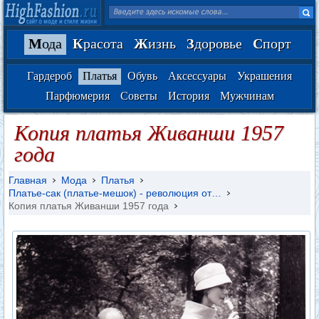
М
ода
К
расота
Ж
изнь
З
доровье
С
порт
Гардероб
Платья
Обувь
Аксессуары
Украшения
Парфюмерия
Советы
История
Мужчинам
Копия платья Живанши 1957
года
Главная
Мода
Платья
Платье-сак (платье-мешок) - революция от…
Копия платья Живанши 1957 года