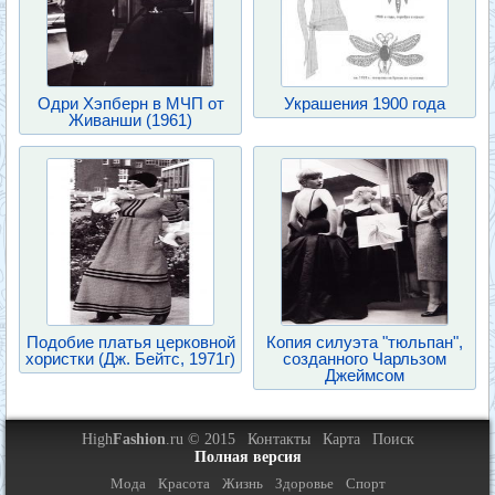
Одри Хэпберн в МЧП от
Украшения 1900 года
Живанши (1961)
Подобие платья церковной
Копия силуэта "тюльпан",
хористки (Дж. Бейтс, 1971г)
созданного Чарльзом
Джеймсом
High
Fashion
.ru © 2015
Контакты
Карта
Поиск
Полная версия
Мода
Красота
Жизнь
Здоровье
Спорт