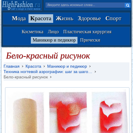
М
ода
К
расота
Ж
изнь
З
доровье
С
порт
Косметика
Лицо
Пластическая хирургия
Маникюр и педикюр
Прически
Бело-красный рисунок
Главная
Красота
Маникюр и педикюр
Техника ногтевой аэрографии: шаг за шаго…
Бело-красный рисунок