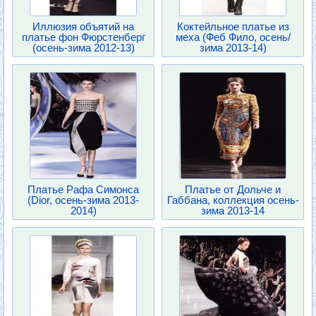
Иллюзия объятий на
Коктейльное платье из
платье фон Фюрстенберг
меха (Феб Фило, осень/
(осень-зима 2012-13)
зима 2013-14)
Платье Рафа Симонса
Платье от Дольче и
(Dior, осень-зима 2013-
Габбана, коллекция осень-
2014)
зима 2013-14