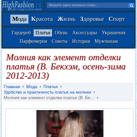
М
ода
К
расота
Ж
изнь
З
доровье
С
порт
Гардероб
Платья
Обувь
Аксессуары
Украшения
Парфюмерия
Советы
История
Мужчинам
Молния как элемент отделки
платья (В. Бекхэм, осень-зима
2012-2013)
Главная
Мода
Платья
Удобство и практичность платья на молнии
Молния как элемент отделки платья (В. Бе…