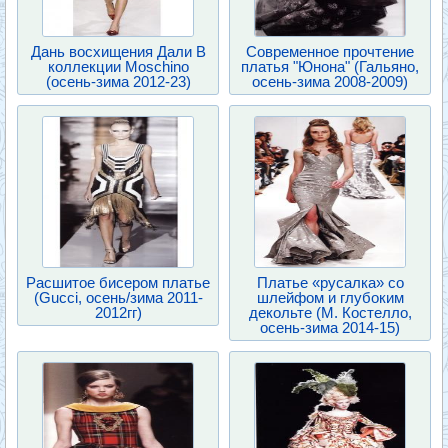
Дань восхищения Дали В
Современное прочтение
коллекции Moschino
платья "Юнона" (Гальяно,
(осень-зима 2012-23)
осень-зима 2008-2009)
Расшитое бисером платье
Платье «русалка» со
(Gucci, осень/зима 2011-
шлейфом и глубоким
2012гг)
декольте (М. Костелло,
осень-зима 2014-15)