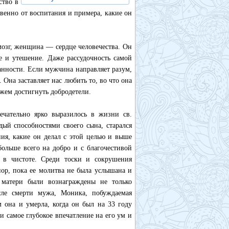
ство в
твенно от воспитания и примера, какие он
озг, женщина — сердце человечества. Он
е и утешение. Даже рассудочность самой
анности. Если мужчина направляет разум,
 Она заставляет нас любить то, во что она
жем достигнуть добродетели.
ечательно ярко выразилось в жизни св.
дый способностями своего сына, старался
ия, какие он делал с этой целью и выше
ольше всего на добро и с благочестивой
о в чистоте. Среди тоски и сокрушения
пор, пока ее молитва не была услышана и
а матери были вознаграждены не только
сле смерти мужа, Моника, побуждаемая
 она и умерла, когда он был на 33 году
и самое глубокое впечатление на его ум и