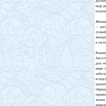
достат
виде р
получи
Женщин
— расс
лучшей
женщин
в сост
Взаимн
Август
дать е
меры с
заботл
вследс
удовле
обраще
привяз
жизни.
решили