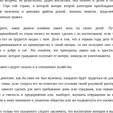
а ветрена, не религиозна, дурно воспитана, она увлечет и детей и с
т. Горе той стране, в которой матери второй категории преобладаю
ые мужчины и девушки дряблы душой, лишены энергии, трудолю
венных правил.
трите, какое дивное влияние имеет мать на своих детей. Лу
щеннейший из отцов ничего не может сделать с их воспитанием, если 
а его не трудится заодно с ним. Дело в том, что в первые годы дети 
привязываются по преимуществу к своей матери, от нее получают они 
е о добре и зле. Эти понятия, эти принципы, равно как и христи
ание, которое гражданин получает от матери, никогда не уничтожаются.
самое следует сказать и в отношении хозяйства.
 деятелен, как бы умен ни был мужчина, напрасно будет трудиться он дл
й семье, если супруга его не помогает его усилиям своей разумной расп
 зависит сделать для него пребывание дома или отрадным, или невы
е и смелость в предприятиях или, наоборот, внушить отвращение ко в
чь к нему внимание и уважение общества или же подвергнуть его насм
го только что сказанного следует заключить, что воспитание женщин в в