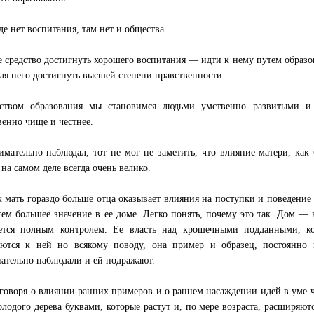
де нет воспитания, там нет и общества.
 средство достигнуть хорошего воспитания — идти к нему путем образов
для него достигнуть высшей степени нравственности.
дством образования мы становимся людьми умственно развитыми и
венно чище и честнее.
имательно наблюдал, тот не мог не заметить, что влияние матери, ка
 на самом деле всегда очень велико.
к мать гораздо больше отца оказывает влияния на поступки и поведение
тем большее значение в ее доме. Легко понять, почему это так. Дом — 
ется полным контролем. Ее власть над крошечными подданными, ко
ются к ней но всякому поводу, она пример и образец, постоянно 
нательно наблюдали и ей подражают.
 говоря о влиянии ранних примеров и о раннем насаждении идей в уме ч
олодого дерева буквами, которые растут и, по мере возраста, расширяют