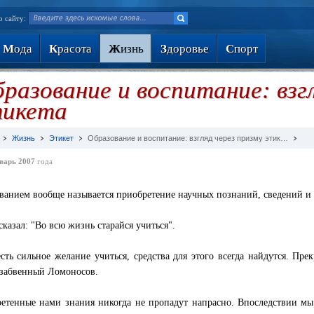
о сайту:
М
ода
К
расота
Ж
изнь
З
доровье
С
порт
разование и воспитание: взг
тикета
Жизнь
Этикет
Образование и воспитание: взгляд через призму этик…
варь 2007
года
ванием вообще называется приобретение научных познаний, сведений и 
сказал: "Во всю жизнь старайся учиться".
есть сильное желание учиться, средства для этого всегда найдутся. П
забвенный Ломоносов.
етенные нами знания никогда не пропадут напрасно. Впоследствии мы 