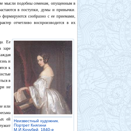
 уме мысли подобны семенам, опущенным в
растаются в поступки, думы и привычки.
о формируются сообразно с ее приемами,
рактер отчетливо воспроизводится в их
да. Ее
а заре
каждая
изнь и
ятся к
Чистые
ться в
ери не
ие или
весьма
ых ей
Неизвестный художник.
Портрет Княгини
лужит
М.И.Кочубей. 1840-е
»