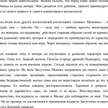
очной мерой цивилизации. Можно сказать, что перед нами лежит потом
ебенка на руках матери. Чем сделается этот ребенок, зависит преимущес
л от своего первого и самого влиятельного воспитателя.
а более всех других воспитателей воспитывает гуманно. Мужчина — м
удок, она — чувство. Он — сила, она — любовь, красота, милосерди
 из женщин, по-видимому, действует главным образом силой ее привяз
а развивает чувство, которое и определяет по преимуществу ее характер.
оянии только внушить нам веру. Через женщину, главным образом, мы мо
ое влияние отца и матери на воспитание и развитие характера зам
ина. Отец его, бедный житель Тагасты (города древней Нумидии), гор
му знания по всем высшим наукам. Соседи хвалили его за пожертвован
воих средств. Но мать Августина Моника направляла ум своего сына б
ивостью, советами, мольбами, приказаниями старалась сохранить ег
твие безнравственной жизни сына она не переставала молиться до тех 
творена. Ее любовь наконец восторжествовала. Терпение и доброт
нием ее даровитого сына, но также и ее мужа. Впоследствии, по
анностью, последовала за сыном в Милан для наблюдения за ним. Там
 Но ее пример, ее наставления в юношеском возрасте Августина оставил
 его будущий характер.