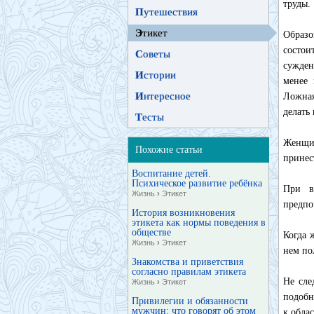
труды.
П
утешествия
Э
тикет
Образо
состои
С
оветы
сужден
И
стории
менее 
И
нтересное
Ложная
делать
Т
есты
Женщи
Похожие статьи
принес
Воспитание детей.
Психическое развитие ребёнка
При в
Жизнь
›
Этикет
предпо
История возникновения
этикета как нормы поведения в
обществе
Когда 
Жизнь
›
Этикет
нем по
Знакомства и приветствия
согласно правилам этикета
Не сле
Жизнь
›
Этикет
подобн
Привилегии и обязанности
мужчин: что говорят об этом
к обла