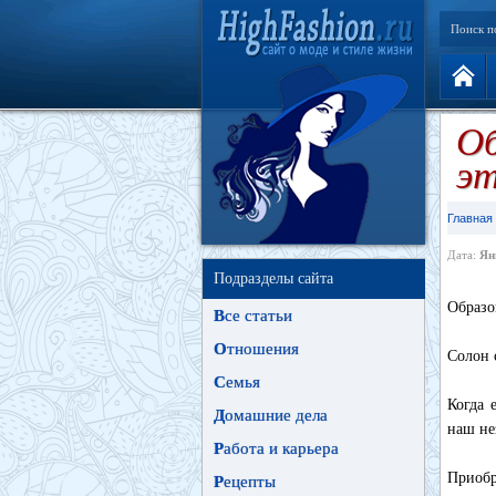
Поиск п
Об
э
Главная
Дата:
Ян
Подразделы сайта
Образо
В
се статьи
О
тношения
Солон 
С
емья
Когда 
Д
омашние дела
наш не
Р
абота и карьера
Приобр
Р
ецепты