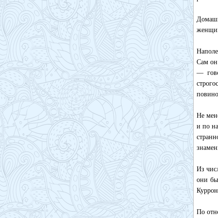
Домашн
женщин
Наполе
Сам он
— гово
строго
повино
Не мен
и по н
странн
знамен
Из чис
они бы
Куррон
По отн