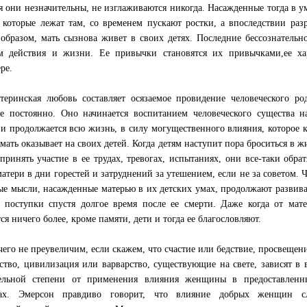
я они незначительны, не изглаживаются никогда. Насажденные тогда в
 которые лежат там, со временем пускают ростки, а впоследствии раз
образом, мать сызнова живет в своих детях. Последние бессознательн
м действия и жизни. Ее привычки становятся их привычками,ее ха
ре.
теринская любовь составляет осязаемое провидение человеческого ро
е постоянно. Оно начинается воспитанием человеческого существа н
и продолжается всю жизнь, в силу могущественного влияния, которое 
 мать оказывает на своих детей. Когда детям наступит пора броситься в ж
принять участие в ее трудах, тревогах, испытаниях, они все-таки обрат
матери в дни горестей и затруднений за утешением, если не за советом. 
ые мысли, насажденные матерью в их детских умах, продолжают развива
 поступки спустя долгое время после ее смерти. Даже когда от мат
ся ничего более, кроме памяти, дети и тогда ее благословляют.
его не преувеличим, если скажем, что счастие или бедствие, просвещен
ство, цивилизация или варварство, существующие на свете, зависят в 
тельной степени от применения влияния женщины в предоставленн
лах. Эмерсон правдиво говорит, что влияние добрых женщин с