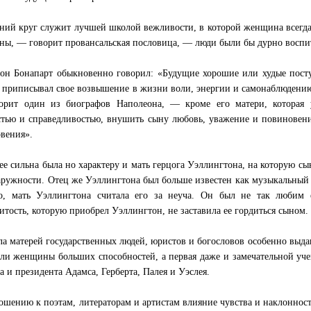
ий круг служит лучшей школой вежливости, в которой женщина всегда
ы, — говорит провансальская пословица, — люди были бы дурно восп
он Бонапарт обыкновенно говорил: «Будущие хорошие или худые поступ
 приписывал свое возвышение в жизни воли, энергии и самонаблюдению
рит один из биографов Наполеона, — кроме его матери, которая 
стью и справедливостью, внушить сыну любовь, уважение и повиновение
вения».
ее сильна была но характеру и мать герцога Уэллингтона, на которую сы
аружности. Отец же Уэллингтона был больше известен как музыкальный 
о, мать Уэллингтона считала его за неуча. Он был не так любим 
итость, которую приобрел Уэллингтон, не заставила ее гордиться сыном.
ла матерей государственных людей, юристов и богословов особенно выда
ли женщины больших способностей, а первая даже и замечательной уче
а и президента Адамса, Герберта, Палея и Уэслея.
ошению к поэтам, литераторам и артистам влияние чувства и наклонност