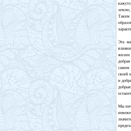
кажутс
землю,
Таким 
образо
характе
Эта ма
влияни
жизни 
добрая
самим 
своей 
и добр
добрые
останет
Мы нич
невеже
значи
преде