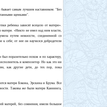
 бывает самым лучшим наставником. "Без
итанными щенками".
ки ребенка зависят всецело от матери».
 матери. «Никто не имел над ним власти,
умела путем нежности, соединенной со
 к себе; от нее он научился добродетели
н был поразительно похож и по характеру,
исполнитель и композитор. Но как это ни
ею, как другие дети, до тех пор, пока
ются матери Бэкона, Эрскина и Брума. Все
ности. Таковы же были матери Каннинга,
ей матерей, без сомнения, имели большое