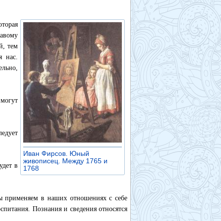
оторая
равому
й, тем
я нас.
ельно,
могут
едует
Иван Фирсов. Юный
живописец. Между 1765 и
удет в
1768
»
мы применяем в наших отношениях с себе
спитания. Познания и сведения относятся