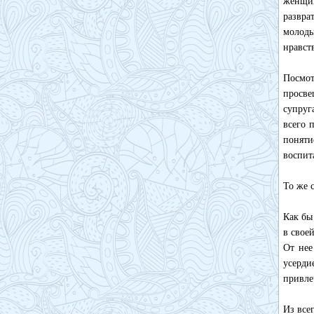
женщин
развра
молод
нравст
Посмо
просве
супруг
всего 
поняти
воспит
То же 
Как бы
в свое
От нее
усерди
привле
Из все