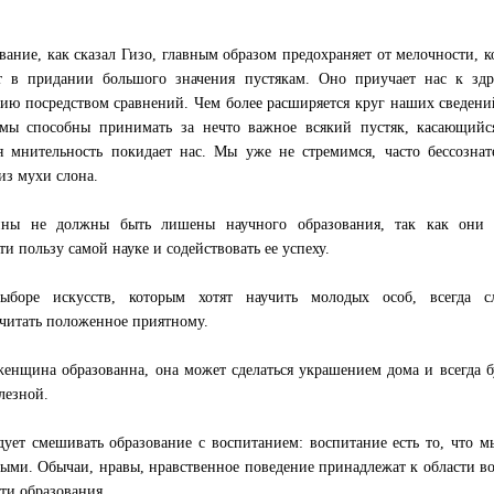
вание, как сказал Гизо, главным образом предохраняет от мелочности, к
т в придании большого значения пустякам. Оно приучает нас к зд
ию посредством сравнений. Чем более расширяется круг наших сведени
мы способны принимать за нечто важное всякий пустяк, касающийс
 мнительность покидает нас. Мы уже не стремимся, часто бессознат
 из мухи слона.
ны не должны быть лишены научного образования, так как они 
ти пользу самой науке и содействовать ее успеху.
ыборе искусств, которым хотят научить молодых особ, всегда сл
читать положенное приятному.
женщина образованна, она может сделаться украшением дома и всегда б
лезной.
дует смешивать образование с воспитанием: воспитание есть то, что 
ыми. Обычаи, нравы, нравственное поведение принадлежат к области во
сти образования.