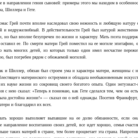
е в направлении гения сыновей: примеры этого мы находим в особенност
ра, Шиллера и Гете.
омас Грей почти вполне наследовал свою нежность и любящую натуру от
й и недружелюбный. В действительности Грей был натурой женственно
и, но был вполне безупречен по жизни и характеру. Мать поэта поддерж
 оставил ее. По смерти матери Грей поместил на ее могиле эпитафию,
 мать многих детей, из которых только один имел несчастие пережит
ю, был погребен рядом с обожаемой могилой.
как и Шиллер, обязан был строем ума и характера матери, женщины с
блестящего материнского остроумия и обладала необыкновенным искусс
 их науке жизни из сокровищ своего богатого опыта. Один энтузиаст
ия с нею сказал: «Теперь я понимаю, как Гете сделался тем, чем он есть
ыла достойна жизни!» — сказал он о ней однажды. Посетив Франкфурт, 
атери и благодарил их всех.
ать хорошо выполняет выпавшие на ее долю обязанности, если она
е направление воспитанию своих детей, все идет хорошо, семья счастл
льше таких матерей в стране, тем более процветает эта страна. Напротив