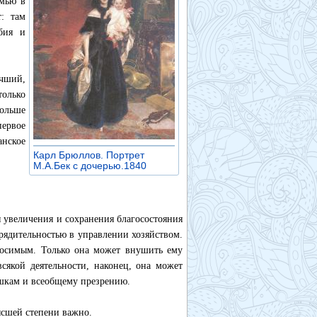
емью в
т: там
бия и
чший,
только
больше
первое
анское
Карл Брюллов. Портрет
М.А.Бек с дочерью.1840
»
я увеличения и сохранения благосостояния
орядительностью в управлении хозяйством.
носимым. Только она может внушить ему
сякой деятельности, наконец, она может
ешкам и всеобщему презрению.
ысшей степени важно.