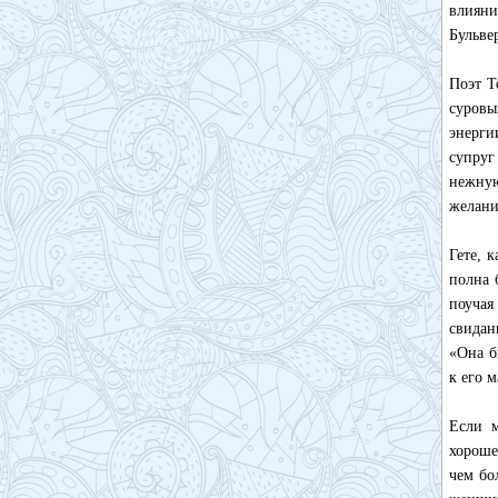
влияни
Бульве
Поэт Т
суровы
энерги
супруг
нежную
желани
Гете, 
полна 
поучая
свидан
«Она б
к его м
Если м
хороше
чем бо