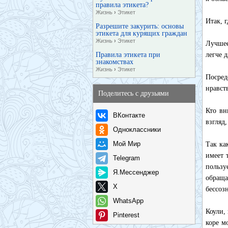
правила этикета?
Жизнь
›
Этикет
Итак, г
Разрешите закурить: основы
этикета для курящих граждан
Жизнь
›
Этикет
Лучшее
Правила этикета при
легче 
знакомствах
Жизнь
›
Этикет
Посре
нравст
Поделитесь с друзьями
Кто вн
ВКонтакте
взгляд,
Одноклассники
Мой Мир
Так ка
имеет 
Telegram
пользу
Я.Мессенджер
обраща
X
бессоз
WhatsApp
Коули,
Pinterest
коре м