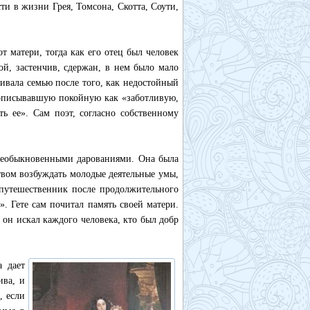
и в жизни Грея, Томсона, Скотта, Соути,
 матери, тогда как его отец был человек
й, застенчив, сдержан, в нем было мало
ивала семью после того, как недостойный
 описывавшую покойную как «заботливую,
ь ее». Сам поэт, согласно собственному
 необыкновенными дарованиями. Она была
твом возбуждать молодые деятельные умы,
-путешественник после продолжительного
». Гете сам почитал память своей матери.
он искал каждого человека, кто был добр
 дает
ива, и
, если