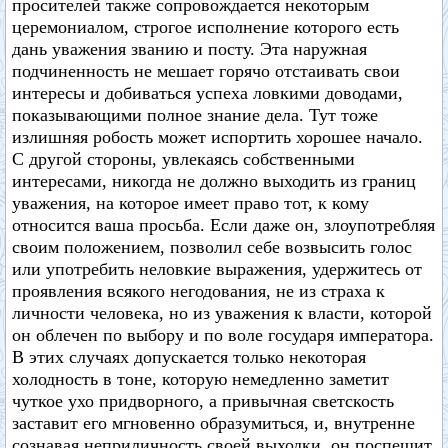
просителей также сопровождается некоторым
церемониалом, строгое исполнение которого есть
дань уважения званию и посту. Эта наружная
подчиненность не мешает горячо отстаивать свои
интересы и добиваться успеха ловкими доводами,
показывающими полное знание дела. Тут тоже
излишняя робость может испортить хорошее начало.
С другой стороны, увлекаясь собственными
интересами, никогда не должно выходить из границ
уважения, на которое имеет право тот, к кому
относится ваша просьба. Если даже он, злоупотребляя
своим положением, позволил себе возвысить голос
или употребить неловкие выражения, удержитесь от
проявления всякого негодования, не из страха к
личности человека, но из уважения к власти, которой
он облечен по выбору и по воле государя императора.
В этих случаях допускается только некоторая
холодность в тоне, которую немедленно заметит
чуткое ухо придворного, а привычная светскость
заставит его мгновенно образумиться, и, внутренне
сознавая неприличность своей выходки, он поспешит