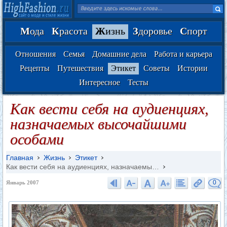
М
ода
К
расота
Ж
изнь
З
доровье
С
порт
Отношения
Семья
Домашние дела
Работа и карьера
Рецепты
Путешествия
Этикет
Советы
Истории
Интересное
Тесты
Как вести себя на аудиенциях,
назначаемых высочайшими
особами
Главная
Жизнь
Этикет
Как вести себя на аудиенциях, назначаемы…
0
Январь 2007