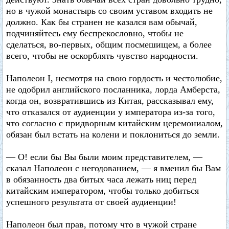
но в чужой монастырь со своим уставом входить не
должно. Как бы странен не казался вам обычай,
подчиняйтесь ему беспрекословно, чтобы не
сделаться, во-первых, общим посмешищем, а более
всего, чтобы не оскорблять чувство народности.
Наполеон I, несмотря на свою гордость и честолюбие,
не одобрил английского посланника, лорда Амберста,
когда он, возвратившись из Китая, рассказывал ему,
что отказался от аудиенции у императора из-за того,
что согласно с придворным китайским церемониалом,
обязан был встать на колени и поклониться до земли.
— О! если бы Вы были моим представителем, —
сказал Наполеон с негодованием, — я вменил бы Вам
в обязанность два битых часа лежать ниц перед
китайским императором, чтобы только добиться
успешного результата от своей аудиенции!
Наполеон был прав, потому что в чужой стране