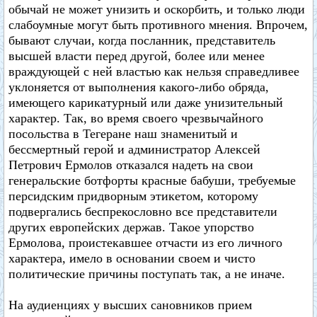
обычай не может унизить и оскорбить, и только люди
слабоумные могут быть противного мнения. Впрочем,
бывают случаи, когда посланник, представитель
высшей власти перед другой, более или менее
враждующей с ней властью как нельзя справедливее
уклоняется от выполнения какого-либо обряда,
имеющего карикатурный или даже унизительный
характер. Так, во время своего чрезвычайного
посольства в Тегеране наш знаменитый и
бессмертный герой и администратор Алексей
Петрович Ермолов отказался надеть на свои
генеральские ботфорты красные бабуши, требуемые
персидским придворным этикетом, которому
подвергались беспрекословно все представители
других европейских держав. Такое упорство
Ермолова, проистекавшее отчасти из его личного
характера, имело в основании своем и чисто
политические причины поступать так, а не иначе.
На аудиенциях у высших сановников прием