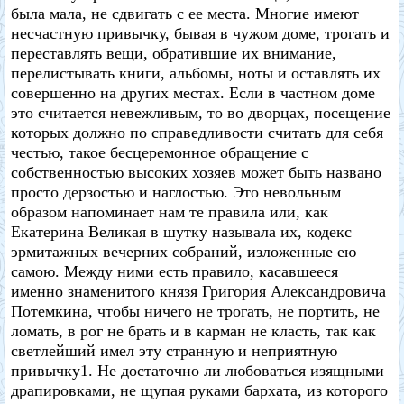
была мала, не сдвигать с ее места. Многие имеют
несчастную привычку, бывая в чужом доме, трогать и
переставлять вещи, обратившие их внимание,
перелистывать книги, альбомы, ноты и оставлять их
совершенно на других местах. Если в частном доме
это считается невежливым, то во дворцах, посещение
которых должно по справедливости считать для себя
честью, такое бесцеремонное обращение с
собственностью высоких хозяев может быть названо
просто дерзостью и наглостью. Это невольным
образом напоминает нам те правила или, как
Екатерина Великая в шутку называла их, кодекс
эрмитажных вечерних собраний, изложенные ею
самою. Между ними есть правило, касавшееся
именно знаменитого князя Григория Александровича
Потемкина, чтобы ничего не трогать, не портить, не
ломать, в рог не брать и в карман не класть, так как
светлейший имел эту странную и неприятную
привычку1. Не достаточно ли любоваться изящными
драпировками, не щупая руками бархата, из которого