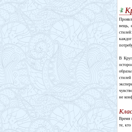
К
Проявл
вещь, 
стилей
каждо
потреб
В Круг
осторо
образы
стиле
экспер
чувств
не кон
Клас
Время 
те, кт