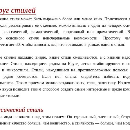
руг стилей
ение стиля может быть выражено более или менее явно. Практически
если рассматривать ее отдельно, можно вписать в один из четырех ос
: классический, романтический, спортивный или драматический. В
го основного стиля неисчерпаемые возможности. Простому чел
уется лет 30, чтобы износить все, что возможно в рамках одного стиля.
е стилей наглядно видно, какие стили смешиваются, а с какими над
жнее. Стили, находящиеся рядом на Круге, легко комбинируются и с
 и микростили. Стили, находящиеся на противоположных полюсах 
й редко сочетаются. Если нет опыта, старайтесь избегать под
иментов. Таким приемом можно создавать китч, трэш, эклектику. Но от
о вкуса позволит таким способом создать самые интересные и яркие ком
фликтовали.
сический стиль
и мода не властны над этим стилем. Он сдержанный, элегантный, безу
о ценит качество больше, чем количество, а стильность — больше, чем мод