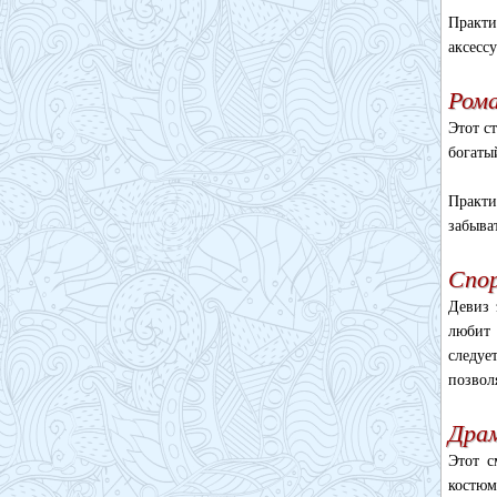
Практи
аксесс
Ром
Этот с
богаты
Практи
забыва
Спо
Девиз 
любит 
следуе
позвол
Дра
Этот с
костюм