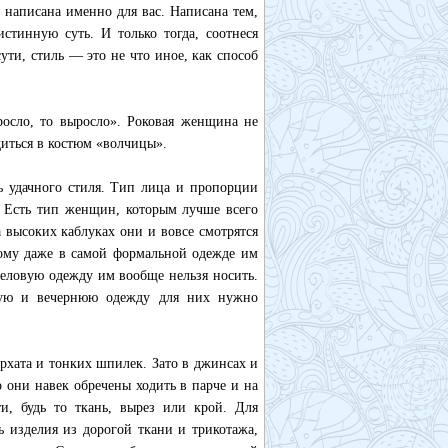
 написана именно для вас. Написана тем,
истинную суть. И только тогда, соотнеся
ути, стиль — это не что иное, как способ
росло, то выросло». Роковая женщина не
диться в костюм «волчицы».
ь удачного стиля. Тип лица и пропорции
о. Есть тип женщин, которым лучше всего
 высоких каблуках они и вовсе смотрятся
тому даже в самой формальной одежде им
 деловую одежду им вообще нельзя носить.
ную и вечернюю одежду для них нужно
архата и тонких шпилек. Зато в джинсах и
о они навек обречены ходить в парче и на
и, будь то ткань, вырез или крой. Для
ть изделия из дорогой ткани и трикотажа,