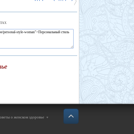
ТАХ
тье
советы о женском здоровье
♥