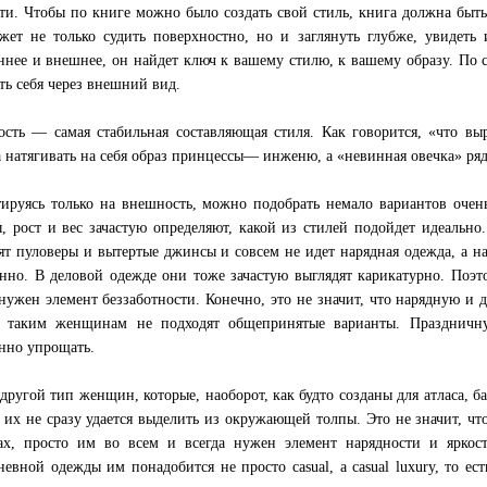
ти. Чтобы по книге можно было создать свой стиль, книга должна быть
жет не только судить поверхностно, но и заглянуть глубже, увидеть 
ннее и внешнее, он найдет ключ к вашему стилю, к вашему образу. По с
ть себя через внешний вид.
сть — самая стабильная составляющая стиля. Как говорится, «что вы
 натягивать на себя образ принцессы— инженю, а «невинная овечка» ря
ируясь только на внешность, можно подобрать немало вариантов очен
, рост и вес зачастую определяют, какой из стилей подойдет идеальн
ят пуловеры и вытертые джинсы и совсем не идет нарядная одежда, а на
нно. В деловой одежде они тоже зачастую выглядят карикатурно. Поэ
 нужен элемент беззаботности. Конечно, это не значит, что нарядную и
о таким женщинам не подходят общепринятые варианты. Празднич
нно упрощать.
 другой тип женщин, которые, наоборот, как будто созданы для атласа, б
 их не сразу удается выделить из окружающей толпы. Это не значит, чт
ах, просто им во всем и всегда нужен элемент нарядности и яркост
невной одежды им понадобится не просто casual, а casual luxury, то ес