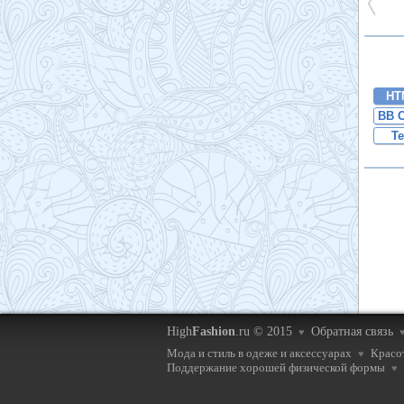
HT
BB 
Te
High
Fashion
.ru © 2015
Обратная связь
♥
Мода и стиль в одеже и аксессуарах
Красот
♥
Поддержание хорошей физической формы
♥