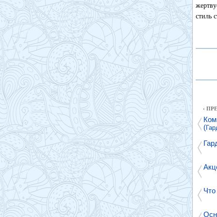
жертву
стиль 
‹ П
Ком
(
Гар
Гар
Акц
Что
Осн