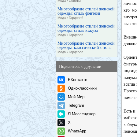
Мода
›
Советы
личнос
Многообразие стилей женской
кто мо
одежды: стиль фэнтези
внутре
Мода
›
Гардероб
вырази
Многообразие стилей женской
одежды: стиль кэжуэл
Мода
›
Гардероб
Внешно
Многообразие стилей женской
должна
одежды: классический стиль
Мода
›
Гардероб
Ориент
фигуры
Поделитесь с друзьями
подход
надума
ВКонтакте
всегда
Одноклассники
Прост
Мой Мир
намере
Telegram
Есть и
Я.Мессенджер
майках
X
каблук
WhatsApp
повсед