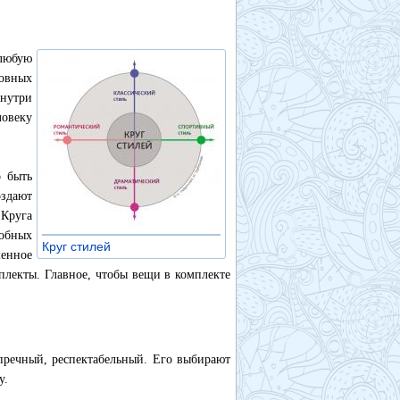
 любую
новных
нутри
овеку
о быть
оздают
Круга
обных
Круг стилей
»
менное
плекты. Главное, чтобы вещи в комплекте
пречный, респектабельный. Его выбирают
у.