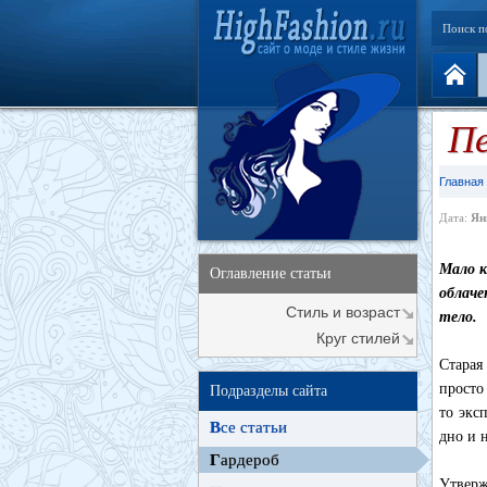
Поиск п
П
Главная
Дата:
Ян
Мало к
Оглавление статьи
облаче
Стиль и возраст
тело.
Круг стилей
Старая
просто
Подразделы сайта
то экс
В
се статьи
дно и 
Г
ардероб
Утверж