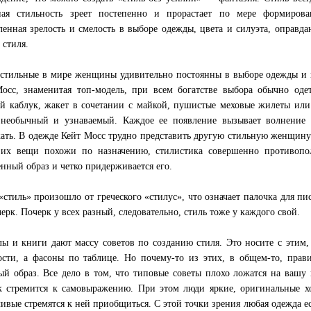
ая стильность зреет постепенно и прорастает по мере формирова
ленная зрелость и смелость в выборе одежды, цвета и силуэта, оправда
 стиля.
стильные в мире женщины удивительно постоянны в выборе одежды и в
осс, знаменитая топ-модель, при всем богатстве выбора обычно оде
й каблук, жакет в сочетании с майкой, пушистые меховые жилеты или
 необычный и узнаваемый. Каждое ее появление вызывает волнение
ать. В одежде Кейт Мосс трудно представить другую стильную женщину
их вещи похожи по назначению, стилистика совершенно противопол
енный образ и четко придерживается его.
«стиль» произошло от греческого «стилус», что означает палочка для п
черк. Почерк у всех разный, следовательно, стиль тоже у каждого свой.
ы и книги дают массу советов по созданию стиля. Это носите с этим, 
сти, а фасоны по таблице. Но почему-то из этих, в общем-то, прави
ый образ. Все дело в том, что типовые советы плохо ложатся на ваш
к стремится к самовыражению. При этом люди яркие, оригинальные х
чивые стремятся к ней приобщиться. С этой точки зрения любая одежда е