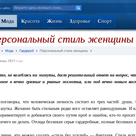
о сайту:
М
ода
К
расота
Ж
изнь
З
доровье
С
порт
ерсональный стиль женщины
Мода
Гардероб
Персональный стиль женщины
варь 2013
года
то, не колеблясь ни минуты, даст решительный ответ на вопрос, чт
нное в вечно грязные и рваные лохмотья, или под вечно новым кос
 поговорка, что человеческая личность состоит из трех частей: души,
 шутка. Желание быть стильным редко кого оставляет равнодушным. И ка
периментирует и добивается своего путем проб и ошибок, кто-то просит
ничего не делать. Отсюда безликие серые гардеробные, полные безликих 
дение, что можно создать «стиль без усилий» — фантазия. Стиль всегд