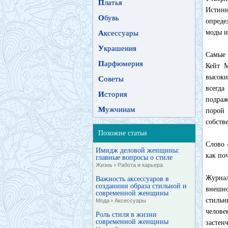
П
латья
Истинн
О
бувь
опреде
моды и
А
ксессуары
У
крашения
Самые 
П
арфюмерия
Кейт М
высоки
С
оветы
всегда
И
стория
подраж
М
ужчинам
порой 
собств
Похожие статьи
Слово 
Имидж деловой женщины:
как по
главные вопросы о стиле
Жизнь
›
Работа и карьера
Журнал
Важность аксессуаров в
созданиии образа стильной и
внешно
современной женщины
стильн
Мода
›
Аксессуары
челове
Роль стиля в жизни
современной женщины
застен