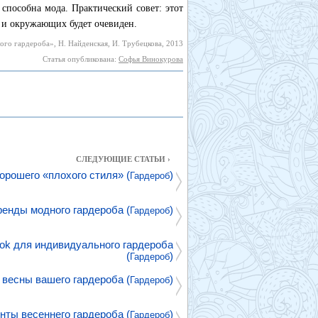
способна мода. Практический совет: этот
 и окружающих будет очевиден.
го гардероба», Н. Найденская, И. Трубецкова, 2013
Статья опубликована:
Софья Винокурова
СЛЕДУЮЩИЕ СТАТЬИ ›
орошего «плохого стиля» (
)
Гардероб
ренды модного гардероба (
)
Гардероб
ok для индивидуального гардероба
(
)
Гардероб
 весны вашего гардероба (
)
Гардероб
нты весеннего гардероба (
)
Гардероб