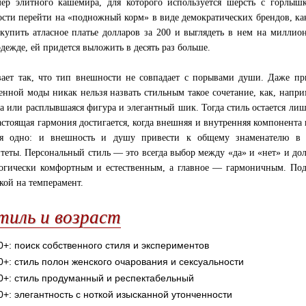
ер элитного кашемира, для которого используется шерсть с горлышк
сти перейти на «подножный корм» в виде демократических брендов, как 
купить атласное платье долларов за 200 и выглядеть в нем на миллио
одежде, ей придется выложить в десять раз больше.
ает так, что тип внешности не совпадает с порывами души. Даже пр
енной моды никак нельзя назвать стильным такое сочетание, как, напри
а или расплывшаяся фигура и элегантный шик. Тогда стиль остается лиш
астоящая гармония достигается, когда внешняя и внутренняя компонента 
тся одно: и внешность и душу привести к общему знаменателю в 
теты. Персональный стиль — это всегда выбор между «да» и «нет» и дол
огически комфортным и естественным, а главное — гармоничным. Под
кой на темперамент.
тиль и возраст
0+: поиск собственного стиля и экспериментов
0+: стиль полон женского очарования и сексуальности
0+: стиль продуманный и респектабельный
0+: элегантность с ноткой изысканной утонченности