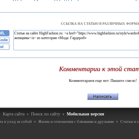
ССЫЛКА НА СТАТЬЮ В РАЗЛИЧНЫХ ФОРМА
ML
Code
xt
Комментарии к этой ста
Комментариев еще нет. Пишите смело!
Карта сайта
Поиск по сайту
Мобильная версия
♥
♥
♥
а и уход за собой
Жизнь и отношения с близкими и друзьями
Статьи и 
♥
♥