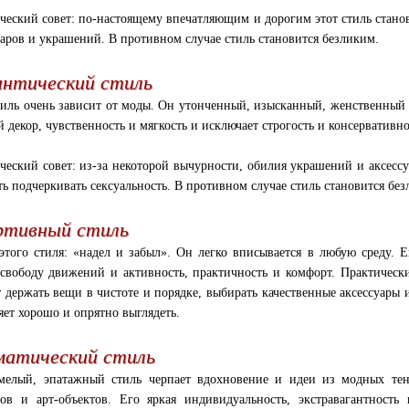
ческий совет: по-настоящему впечатляющим и дорогим этот стиль стан
уаров и украшений. В противном случае стиль становится безликим.
антический стиль
тиль очень зависит от моды. Он утонченный, изысканный, женственный 
й декор, чувственность и мягкость и исключает строгость и консервативно
ческий совет: из-за некоторой вычурности, обилия украшений и аксессу
ть подчеркивать сексуальность. В противном случае стиль становится бе
ртивный стиль
этого стиля: «надел и забыл». Он легко вписывается в любую среду. Е
свободу движений и активность, практичность и комфорт. Практически
т держать вещи в чистоте и порядке, выбирать качественные аксессуары и
яет хорошо и опрятно выглядеть.
матический стиль
мелый, эпатажный стиль черпает вдохновение и идеи из модных тен
ов и арт-объектов. Его яркая индивидуальность, экстравагантность