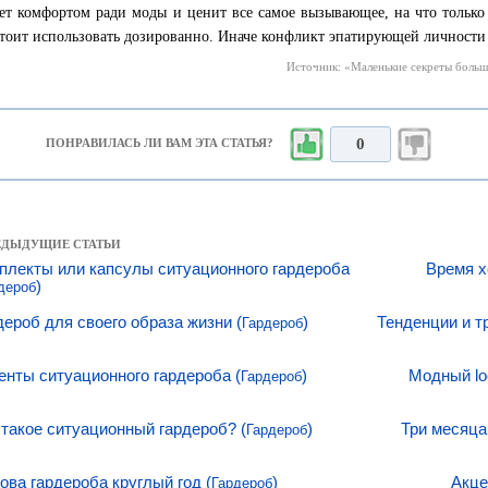
ет комфортом ради моды и ценит все самое вызывающее, на что только 
стоит использовать дозированно. Иначе конфликт эпатирующей личности
Источник: «Маленькие секреты большо
0
ПОНРАВИЛАСЬ ЛИ ВАМ ЭТА СТАТЬЯ?
РЕДЫДУЩИЕ СТАТЬИ
плекты или капсулы ситуационного гардероба
Время х
)
дероб
дероб для своего образа жизни (
)
Тенденции и т
Гардероб
енты ситуационного гардероба (
)
Модный lo
Гардероб
 такое ситуационный гардероб? (
)
Три месяца
Гардероб
ова гардероба круглый год (
)
Акце
Гардероб