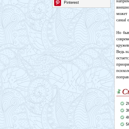
наприм
Pinterest
внешно
может 
casual 
Но быв
соврем
кружев
Ведь н
остае
приори
психол
поправ
С
2
3
4
5