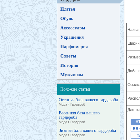
П
латья
О
бувь
А
ксессуары
Назван
У
крашения
Ширина
П
арфюмерия
С
оветы
Разме
И
стория
Добавл
М
ужчинам
Ссылка
Похожие статьи
Распол
Осенняя база вашего гардероба
Мода
›
Гардероб
Для то
Весенняя база вашего
гардероба
H
Мода
›
Гардероб
BB 
Зимняя база вашего гардероба
Мода
›
Гардероб
T