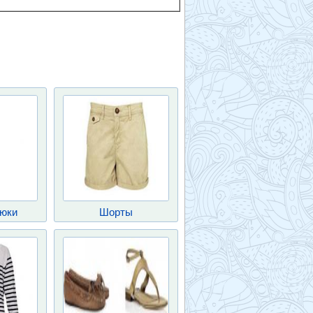
юки
Шорты