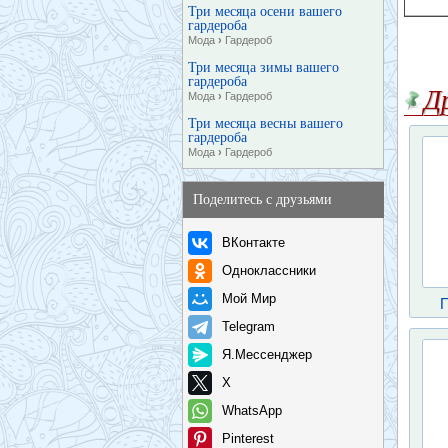
Три месяца осени вашего
гардероба
Мода
›
Гардероб
Три месяца зимы вашего
гардероба
Д
Мода
›
Гардероб
Три месяца весны вашего
гардероба
Мода
›
Гардероб
Поделитесь с друзьями
ВКонтакте
Одноклассники
Мой Мир
Telegram
Я.Мессенджер
X
WhatsApp
Pinterest