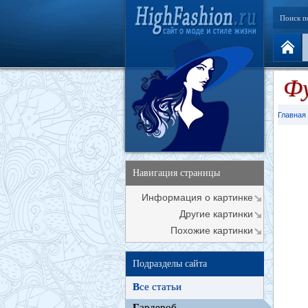
Поиск п
Фу
Главная
Навигация страницы
Информация о картинке
Другие картинки
Похожие картинки
Подразделы сайта
В
се статьи
Г
ардероб