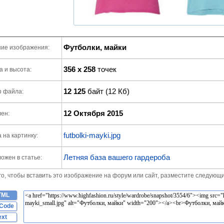
Футболки, майки
ие изображения:
356 x 258
точек
 и высота:
12 125
байт (12 Кб)
р файла:
12 Октября 2015
ен:
futbolki-mayki.jpg
 на картинку:
Летняя база вашего гардероба
ожен в статье:
го, чтобы вставить это изображение на форум или сайт, разместите следующи
TML
Code
ext