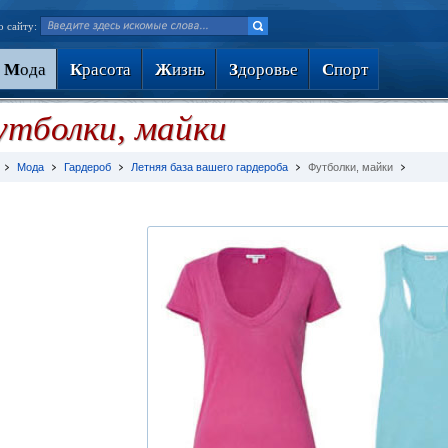
о сайту:
М
ода
К
расота
Ж
изнь
З
доровье
С
порт
тболки, майки
Мода
Гардероб
Летняя база вашего гардероба
Футболки, майки