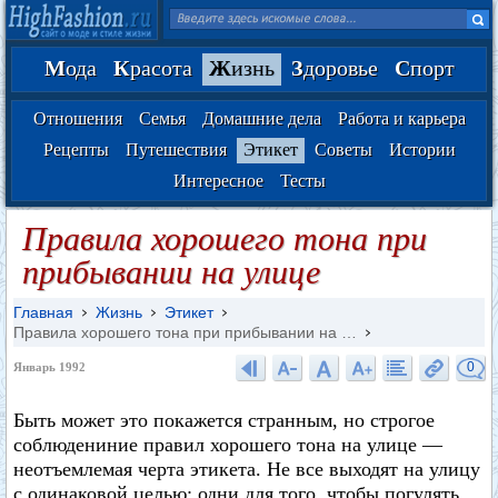
М
ода
К
расота
Ж
изнь
З
доровье
С
порт
Отношения
Семья
Домашние дела
Работа и карьера
Рецепты
Путешествия
Этикет
Советы
Истории
Интересное
Тесты
Правила хорошего тона при
прибывании на улице
Главная
Жизнь
Этикет
Правила хорошего тона при прибывании на …
0
Январь 1992
Быть может это покажется странным, но строгое
соблюдениние правил хорошего тона на улице —
неотъемлемая черта этикета. Не все выходят на улицу
с одинаковой целью: одни для того, чтобы погулять,